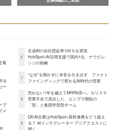
生成AIの自社想起率100％を実現
6
HubSpot×AI活用支援で国内1位、ナウビレ
定着
ッジの戦略
“なぜ”を聞かずに本音を引き出す ファクト
7
年を
ファインディングで変わるAI時代の営業
セー
売れない1年を越えてMRR6倍へ。カリスマ
8
営業不在で見出した、エンプラ開拓の
ーブ
「型」と集団学習型チーム
ブメ
DX/AI企業はHubSpot×基幹連携をどう超え
9
る？ AIインテグレーター アジアクエストに
壁。
聞く