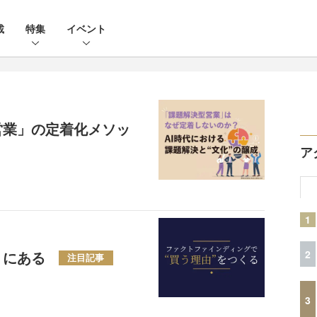
載
特集
イベント
営業」の定着化メソッ
ア
1
2
」にある
注目記事
3