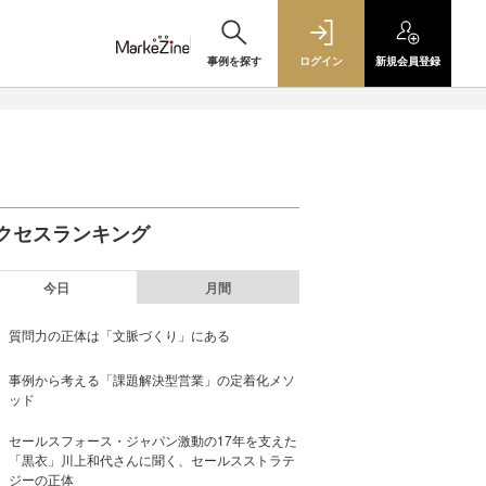
事例を探す
ログイン
新規
会員登録
クセスランキング
今日
月間
質問力の正体は「文脈づくり」にある
事例から考える「課題解決型営業」の定着化メソ
ッド
セールスフォース・ジャパン激動の17年を支えた
「黒衣」川上和代さんに聞く、セールスストラテ
ジーの正体