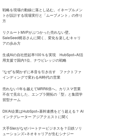
戦略を現場の動線に落とし込む。イネーブルメン
トが設計する現場実行と「ムーブメント」の作り
方
リクルートMVPがぶつかった売れない壁。
SaleSeed梶谷さんに聞く、変化を楽しむキャリ
アの歩み方
生成AIの自社想起率100％を実現 HubSpot×AI活
用支援で国内1位、ナウビレッジの戦略
“なぜ”を聞かずに本音を引き出す ファクトファ
インディングで変わるAI時代の営業
売れない1年を越えてMRR6倍へ。カリスマ営業
不在で見出した、エンプラ開拓の「型」と集団学
習型チーム
DX/AI企業はHubSpot×基幹連携をどう超える？ AI
インテグレーター アジアクエストに聞く
大手SIerがなぜパートナービジネスを？日鉄ソリ
ューションズ×ネオキャリアが生むシナジー