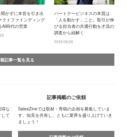
”を聞かずに本音を引き出
パートナービジネスの本質は
ァクトファインディング
「人を動かす」こと。取引が伸
るAI時代の営業
びる担当者の共通行動を才流の
調査から紐解く
/29
2026/06/26
着記事一覧を見る
記事掲載のご依頼
獲得な
SalesZineでは取材・寄稿の企画を募集していま
ドして
す。知見を共有し、ともに業界を盛り上げていき
ましょう！
せ
記事掲載のご依頼