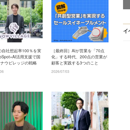
イ
の自社想起率100％を実
［最終回］AIが営業を「70点
bSpot×AI活用支援で国
化」する時代、200点の営業が
、ナウビレッジの戦略
顧客と実践する3つのこと
/06
2026/07/03