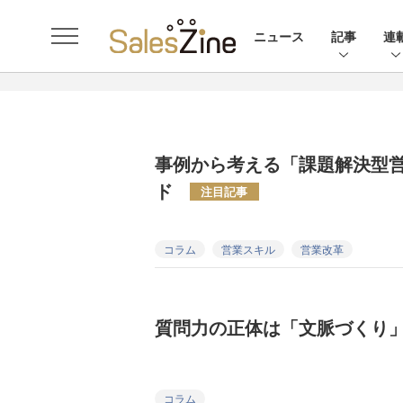
ニュース
記事
連
事例から考える「課題解決型
ド
注目記事
コラム
営業スキル
営業改革
質問力の正体は「文脈づくり
コラム