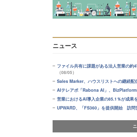
ニュース
ファイル共有に課題がある法人営業の約4割
（08/05）
Sales Marker、ハウスリストへの
AIテレアポ「Rabona AI」、BizPla
営業におけるAI導入企業の85.1％が成
UPWARD、「FS360」を提供開始 訪
ニ