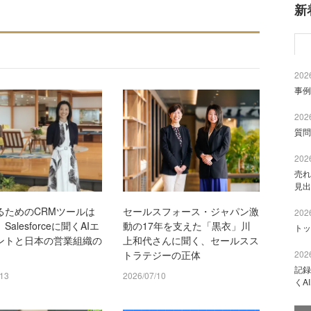
新
2026
事例
2026
質問
2026
売れ
見出
るためのCRMツールは
セールスフォース・ジャパン激
2026
alesforceに聞くAIエ
動の17年を支えた「黒衣」川
トッ
ントと日本の営業組織の
上和代さんに聞く、セールスス
2026
トラテジーの正体
記録
/13
2026/07/10
くA