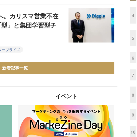
倍へ。カリスマ営業不在
4
「型」と集団学習型チ
5
タープライズ
6
新着記事一覧
7
8
イベント
9
10