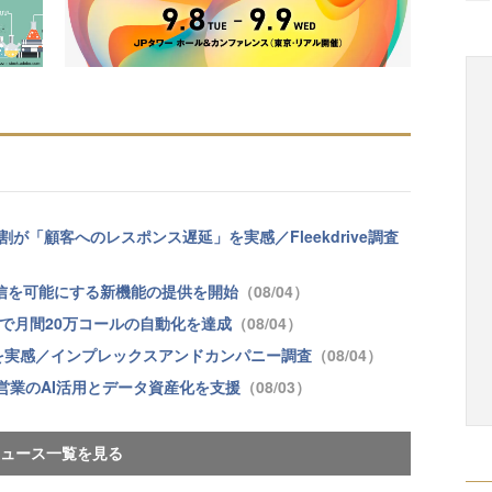
が「顧客へのレスポンス遅延」を実感／Fleekdrive調査
継続配信を可能にする新機能の提供を開始
（08/04）
tformで月間20万コールの自動化を達成
（08/04）
果を実感／インプレックスアンドカンパニー調査
（08/04）
問営業のAI活用とデータ資産化を支援
（08/03）
ュース一覧を見る