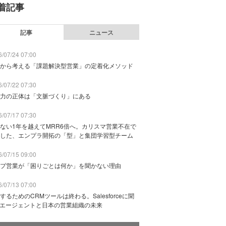
着記事
記事
ニュース
/07/24 07:00
から考える「課題解決型営業」の定着化メソッド
/07/22 07:30
力の正体は「文脈づくり」にある
/07/17 07:30
ない1年を越えてMRR6倍へ。カリスマ営業不在で
した、エンプラ開拓の「型」と集団学習型チーム
/07/15 09:00
プ営業が「困りごとは何か」を聞かない理由
/07/13 07:00
するためのCRMツールは終わる。Salesforceに聞
Iエージェントと日本の営業組織の未来