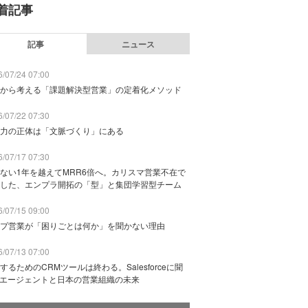
着記事
記事
ニュース
/07/24 07:00
から考える「課題解決型営業」の定着化メソッド
/07/22 07:30
力の正体は「文脈づくり」にある
/07/17 07:30
ない1年を越えてMRR6倍へ。カリスマ営業不在で
した、エンプラ開拓の「型」と集団学習型チーム
/07/15 09:00
プ営業が「困りごとは何か」を聞かない理由
/07/13 07:00
するためのCRMツールは終わる。Salesforceに聞
Iエージェントと日本の営業組織の未来