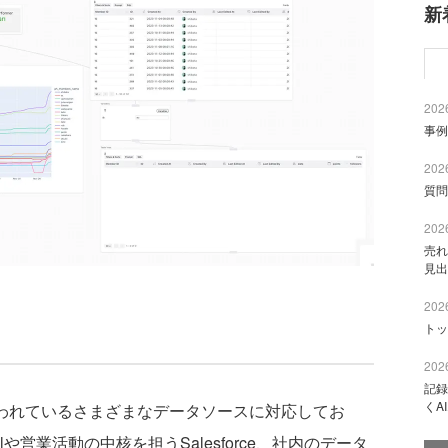
新
2026
事例
2026
質問
2026
売れ
見出
2026
トッ
2026
記録
くA
使われているさまざまなデータソースに対応してお
や営業活動の中核を担うSalesforce、社内のデータ