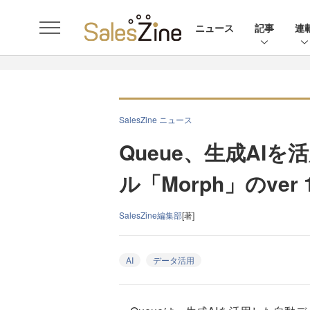
ニュース
記事
連
SalesZine ニュース
Queue、生成AI
ル「Morph」のver
SalesZine編集部
[著]
AI
データ活用