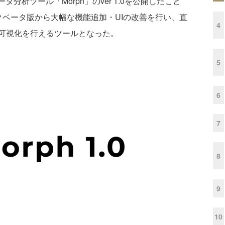
タ分析ツール「Morph」のver 1.0を公開したこと
クベータ版から大幅な機能追加・UIの改善を行い、直
4
可視化を行えるツールとなった。
5
6
7
8
9
10