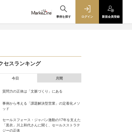
事例を探す
ログイン
新規
会員登録
クセスランキング
今日
月間
質問力の正体は「文脈づくり」にある
事例から考える「課題解決型営業」の定着化メソ
ッド
セールスフォース・ジャパン激動の17年を支えた
「黒衣」川上和代さんに聞く、セールスストラテ
ジーの正体