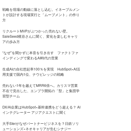
戦略を現場の動線に落とし込む。イネーブルメン
トが設計する現場実行と「ムーブメント」の作り
方
リクルートMVPがぶつかった売れない壁。
SaleSeed梶谷さんに聞く、変化を楽しむキャリ
アの歩み方
“なぜ”を聞かずに本音を引き出す ファクトファ
インディングで変わるAI時代の営業
生成AIの自社想起率100％を実現 HubSpot×AI活
用支援で国内1位、ナウビレッジの戦略
売れない1年を越えてMRR6倍へ。カリスマ営業
不在で見出した、エンプラ開拓の「型」と集団学
習型チーム
DX/AI企業はHubSpot×基幹連携をどう超える？ AI
インテグレーター アジアクエストに聞く
大手SIerがなぜパートナービジネスを？日鉄ソリ
ューションズ×ネオキャリアが生むシナジー