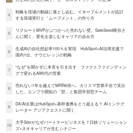
戦略を現場の動線に落とし込む。イネーブルメントが設計
4
する現場実行と「ムーブメント」の作り方
リクルートMVPがぶつかった売れない壁。SaleSeed梶谷さ
5
んに聞く、変化を楽しむキャリアの歩み方
生成AIの自社想起率100％を実現 HubSpot×AI活用支援で
6
国内1位、ナウビレッジの戦略
“なぜ”を聞かずに本音を引き出す ファクトファインディン
7
グで変わるAI時代の営業
売れない1年を越えてMRR6倍へ。カリスマ営業不在で見出
8
した、エンプラ開拓の「型」と集団学習型チーム
DX/AI企業はHubSpot×基幹連携をどう超える？ AIインテグ
9
レーター アジアクエストに聞く
大手SIerがなぜパートナービジネスを？日鉄ソリューション
10
ズ×ネオキャリアが生むシナジー