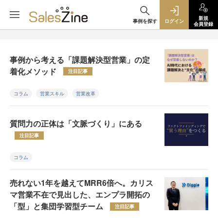
新規
事例を探す
ログイン
会員登録
事例から考える「課題解決型営業」の定
着化メソッド
注目記事
コラム
営業スキル
営業改革
質問力の正体は「文脈づくり」にある
注目記事
コラム
売れない1年を越えてMRR6倍へ。カリス
マ営業不在で見出した、エンプラ開拓の
「型」と集団学習型チーム
注目記事