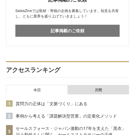
SalesZineでは取材・寄稿の企画を募集しています。知見を共有
し、ともに業界を盛り上げていきましょう！
記事掲載のご依頼
アクセスランキング
今日
月間
1
質問力の正体は「文脈づくり」にある
2
事例から考える「課題解決型営業」の定着化メソッド
セールスフォース・ジャパン激動の17年を支えた「黒衣」
3
川上和代さんに聞く、セールスストラテジーの正体