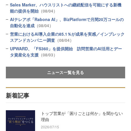
Sales Marker、ハウスリストへの継続配信を可能にする新機
能の提供を開始
（08/04）
AIテレアポ「Rabona AI」、BizPlatformで月間20万コールの
自動化を達成
（08/04）
営業におけるAI導入企業の85.1％が成果を実感／インプレック
スアンドカンパニー調査
（08/04）
UPWARD、「FS360」を提供開始 訪問営業のAI活用とデー
タ資産化を支援
（08/03）
ニュース一覧を見る
新着記事
トップ営業が「困りごとは何か」を聞かない
理由
2026/07/15