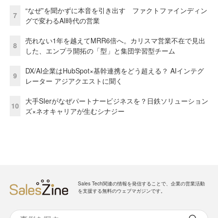
“なぜ”を聞かずに本音を引き出す ファクトファインディン
7
グで変わるAI時代の営業
売れない1年を越えてMRR6倍へ。カリスマ営業不在で見出
8
した、エンプラ開拓の「型」と集団学習型チーム
DX/AI企業はHubSpot×基幹連携をどう超える？ AIインテグ
9
レーター アジアクエストに聞く
大手SIerがなぜパートナービジネスを？日鉄ソリューション
10
ズ×ネオキャリアが生むシナジー
Sales Tech関連の情報を発信することで、企業の営業活動
を支援する無料のウェブマガジンです。