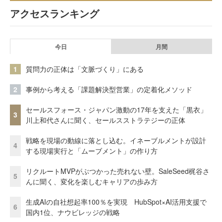
アクセスランキング
今日
月間
1
質問力の正体は「文脈づくり」にある
2
事例から考える「課題解決型営業」の定着化メソッド
セールスフォース・ジャパン激動の17年を支えた「黒衣」
3
川上和代さんに聞く、セールスストラテジーの正体
戦略を現場の動線に落とし込む。イネーブルメントが設計
4
する現場実行と「ムーブメント」の作り方
リクルートMVPがぶつかった売れない壁。SaleSeed梶谷さ
5
んに聞く、変化を楽しむキャリアの歩み方
生成AIの自社想起率100％を実現 HubSpot×AI活用支援で
6
国内1位、ナウビレッジの戦略