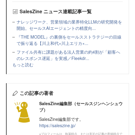
SalesZine ニュース連載記事一覧
ナレッジワーク、営業領域の業界特化LLMの研究開発を
開始。セールスAIエージェントの精度向...
『THE MODEL』の裏側をセールスストラテジーの目線
で振り返る【川上和代×川上エリカ×...
ファイル共有に課題がある法人営業の約4割が「顧客へ
のレスポンス遅延」を実感／Fleekdr...
もっと読む
この記事の著者
SalesZine編集部（セールスジンヘンシュウ
ブ）
SalesZine編集部です。
https://saleszine.jp/
※プロフィールは、執筆時点、または直近の記事の寄稿時点で