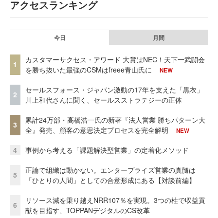
アクセスランキング
今日
月間
カスタマーサクセス・アワード 大賞はNEC！天下一武闘会
1
を勝ち抜いた最強のCSMはfreee青山氏に
NEW
セールスフォース・ジャパン激動の17年を支えた「黒衣」
2
川上和代さんに聞く、セールスストラテジーの正体
累計24万部・高橋浩一氏の新著『法人営業 勝ちパターン大
3
全』発売、顧客の意思決定プロセスを完全解明
NEW
4
事例から考える「課題解決型営業」の定着化メソッド
正論で組織は動かない。エンタープライズ営業の真髄は
5
「ひとりの人間」としての合意形成にある【対談前編】
リソース減を乗り越えNRR107％を実現。3つの柱で収益貢
6
献を目指す、TOPPANデジタルのCS改革