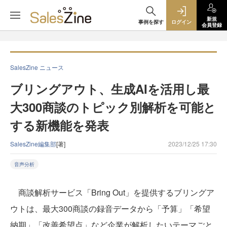
新規
事例を探す
ログイン
会員登録
SalesZine ニュース
ブリングアウト、生成AIを活用し最
大300商談のトピック別解析を可能と
する新機能を発表
SalesZine編集部
[著]
2023/12/25 17:30
音声分析
商談解析サービス「Bring Out」を提供するブリングア
ウトは、最大300商談の録音データから「予算」「希望
納期」「改善希望点」など企業が解析したいテーマごと