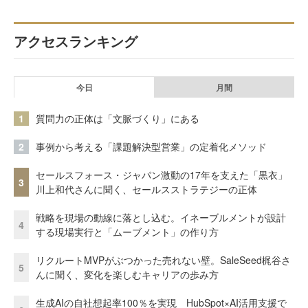
アクセスランキング
今日
月間
1
質問力の正体は「文脈づくり」にある
2
事例から考える「課題解決型営業」の定着化メソッド
セールスフォース・ジャパン激動の17年を支えた「黒衣」
3
川上和代さんに聞く、セールスストラテジーの正体
戦略を現場の動線に落とし込む。イネーブルメントが設計
4
する現場実行と「ムーブメント」の作り方
リクルートMVPがぶつかった売れない壁。SaleSeed梶谷さ
5
んに聞く、変化を楽しむキャリアの歩み方
生成AIの自社想起率100％を実現 HubSpot×AI活用支援で