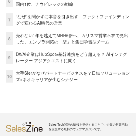
6
国内1位、ナウビレッジの戦略
“なぜ”を聞かずに本音を引き出す ファクトファインディン
7
グで変わるAI時代の営業
売れない1年を越えてMRR6倍へ。カリスマ営業不在で見出
8
した、エンプラ開拓の「型」と集団学習型チーム
DX/AI企業はHubSpot×基幹連携をどう超える？ AIインテグ
9
レーター アジアクエストに聞く
大手SIerがなぜパートナービジネスを？日鉄ソリューション
10
ズ×ネオキャリアが生むシナジー
Sales Tech関連の情報を発信することで、企業の営業活動
を支援する無料のウェブマガジンです。