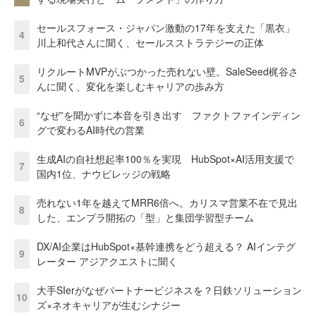
セールスフォース・ジャパン激動の17年を支えた「黒衣」
4
川上和代さんに聞く、セールスストラテジーの正体
リクルートMVPがぶつかった売れない壁。SaleSeed梶谷さ
5
んに聞く、変化を楽しむキャリアの歩み方
“なぜ”を聞かずに本音を引き出す ファクトファインディン
6
グで変わるAI時代の営業
生成AIの自社想起率100％を実現 HubSpot×AI活用支援で
7
国内1位、ナウビレッジの戦略
売れない1年を越えてMRR6倍へ。カリスマ営業不在で見出
8
した、エンプラ開拓の「型」と集団学習型チーム
DX/AI企業はHubSpot×基幹連携をどう超える？ AIインテグ
9
レーター アジアクエストに聞く
大手SIerがなぜパートナービジネスを？日鉄ソリューション
10
ズ×ネオキャリアが生むシナジー