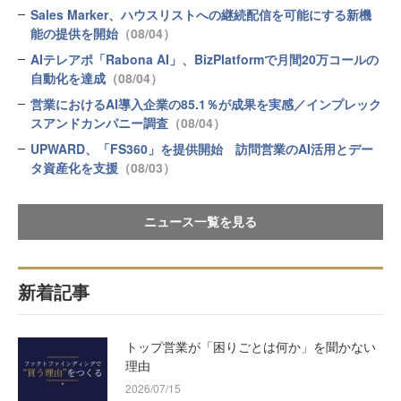
Sales Marker、ハウスリストへの継続配信を可能にする新機
能の提供を開始
（08/04）
AIテレアポ「Rabona AI」、BizPlatformで月間20万コールの
自動化を達成
（08/04）
営業におけるAI導入企業の85.1％が成果を実感／インプレック
スアンドカンパニー調査
（08/04）
UPWARD、「FS360」を提供開始 訪問営業のAI活用とデー
タ資産化を支援
（08/03）
ニュース一覧を見る
新着記事
トップ営業が「困りごとは何か」を聞かない
理由
2026/07/15