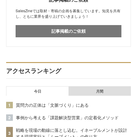
SalesZineでは取材・寄稿の企画を募集しています。知見を共有
し、ともに業界を盛り上げていきましょう！
記事掲載のご依頼
アクセスランキング
今日
月間
1
質問力の正体は「文脈づくり」にある
2
事例から考える「課題解決型営業」の定着化メソッド
戦略を現場の動線に落とし込む。イネーブルメントが設計
3
する現場実行と「ムーブメント」の作り方