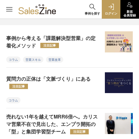
新規
事例を探す
ログイン
会員登録
事例から考える「課題解決型営業」の定
着化メソッド
注目記事
コラム
営業スキル
営業改革
質問力の正体は「文脈づくり」にある
注目記事
コラム
売れない1年を越えてMRR6倍へ。カリス
マ営業不在で見出した、エンプラ開拓の
「型」と集団学習型チーム
注目記事