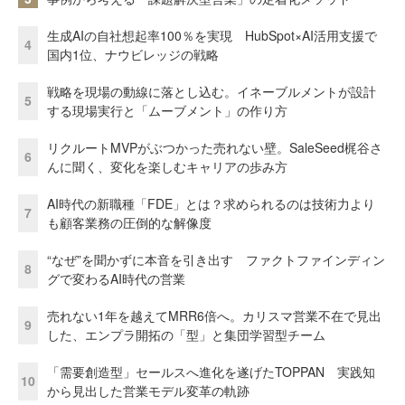
生成AIの自社想起率100％を実現 HubSpot×AI活用支援で
4
国内1位、ナウビレッジの戦略
戦略を現場の動線に落とし込む。イネーブルメントが設計
5
する現場実行と「ムーブメント」の作り方
リクルートMVPがぶつかった売れない壁。SaleSeed梶谷さ
6
んに聞く、変化を楽しむキャリアの歩み方
AI時代の新職種「FDE」とは？求められるのは技術力より
7
も顧客業務の圧倒的な解像度
“なぜ”を聞かずに本音を引き出す ファクトファインディン
8
グで変わるAI時代の営業
売れない1年を越えてMRR6倍へ。カリスマ営業不在で見出
9
した、エンプラ開拓の「型」と集団学習型チーム
「需要創造型」セールスへ進化を遂げたTOPPAN 実践知
10
から見出した営業モデル変革の軌跡