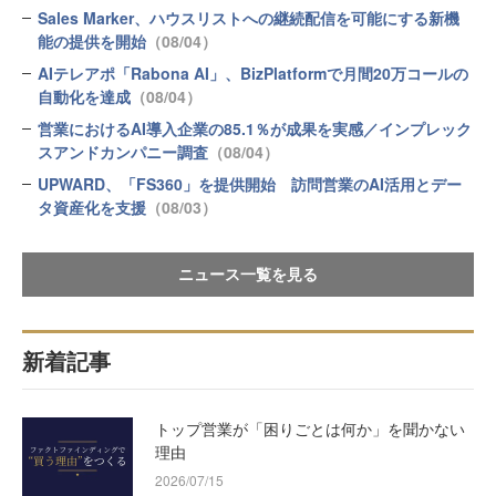
Sales Marker、ハウスリストへの継続配信を可能にする新機
能の提供を開始
（08/04）
AIテレアポ「Rabona AI」、BizPlatformで月間20万コールの
自動化を達成
（08/04）
営業におけるAI導入企業の85.1％が成果を実感／インプレック
スアンドカンパニー調査
（08/04）
UPWARD、「FS360」を提供開始 訪問営業のAI活用とデー
タ資産化を支援
（08/03）
ニュース一覧を見る
新着記事
トップ営業が「困りごとは何か」を聞かない
理由
2026/07/15