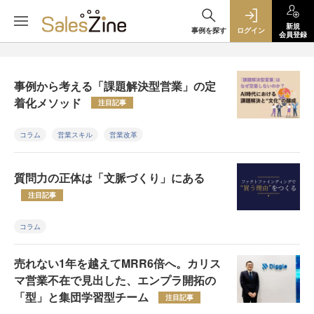
新規
事例を探す
ログイン
会員登録
事例から考える「課題解決型営業」の定
着化メソッド
注目記事
コラム
営業スキル
営業改革
質問力の正体は「文脈づくり」にある
注目記事
コラム
売れない1年を越えてMRR6倍へ。カリス
マ営業不在で見出した、エンプラ開拓の
「型」と集団学習型チーム
注目記事