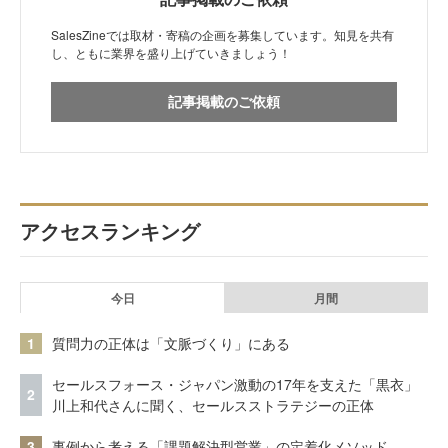
SalesZineでは取材・寄稿の企画を募集しています。知見を共有
し、ともに業界を盛り上げていきましょう！
記事掲載のご依頼
アクセスランキング
今日
月間
1
質問力の正体は「文脈づくり」にある
セールスフォース・ジャパン激動の17年を支えた「黒衣」
2
川上和代さんに聞く、セールスストラテジーの正体
3
事例から考える「課題解決型営業」の定着化メソッド