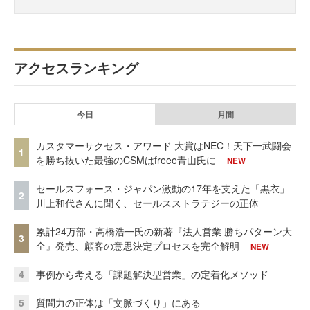
アクセスランキング
今日
月間
カスタマーサクセス・アワード 大賞はNEC！天下一武闘会
1
を勝ち抜いた最強のCSMはfreee青山氏に
NEW
セールスフォース・ジャパン激動の17年を支えた「黒衣」
2
川上和代さんに聞く、セールスストラテジーの正体
累計24万部・高橋浩一氏の新著『法人営業 勝ちパターン大
3
全』発売、顧客の意思決定プロセスを完全解明
NEW
4
事例から考える「課題解決型営業」の定着化メソッド
5
質問力の正体は「文脈づくり」にある