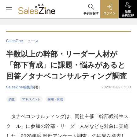
新規
事例を探す
ログイン
会員登録
SalesZine ニュース
半数以上の幹部・リーダー人材が
「部下育成」に課題・悩みがあると
回答／タナベコンサルティング調査
SalesZine編集部
[著]
2023/12/22 05:00
調査
マネジメント
採用・育成
タナベコンサルティングは、同社主催「幹部候補生ス
クール」に参加の幹部・リーダー人材などを対象に実施
した「2023年度 幹部アンケート調査」の結果を発表し