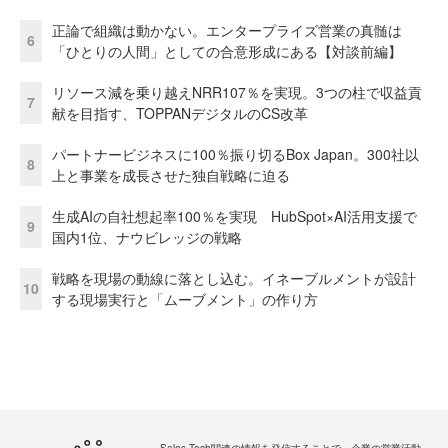
正論で組織は動かない。エンタープライズ営業の真髄は
6
「ひとりの人間」としての合意形成にある【対談前編】
リソース減を乗り越えNRR107％を実現。3つの柱で収益貢
7
献を目指す、TOPPANデジタルのCS改革
パートナービジネスに100％振り切るBox Japan。300社以
8
上と事業を成長させた独自戦略に迫る
生成AIの自社想起率100％を実現 HubSpot×AI活用支援で
9
国内1位、ナウビレッジの戦略
戦略を現場の動線に落とし込む。イネーブルメントが設計
10
する現場実行と「ムーブメント」の作り方
Sales Tech関連の情報を発信することで、企業の営業活動