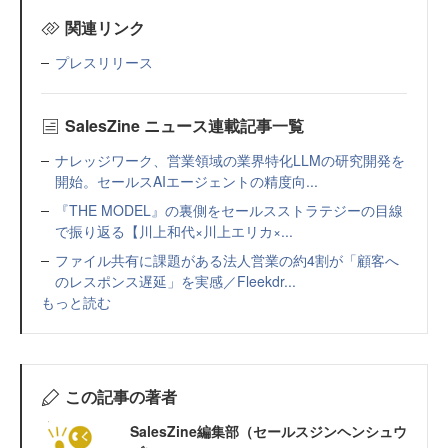
関連リンク
プレスリリース
SalesZine ニュース連載記事一覧
ナレッジワーク、営業領域の業界特化LLMの研究開発を
開始。セールスAIエージェントの精度向...
『THE MODEL』の裏側をセールスストラテジーの目線
で振り返る【川上和代×川上エリカ×...
ファイル共有に課題がある法人営業の約4割が「顧客へ
のレスポンス遅延」を実感／Fleekdr...
もっと読む
この記事の著者
SalesZine編集部（セールスジンヘンシュウ