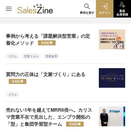
新規
事例を探す
ログイン
会員登録
事例から考える「課題解決型営業」の定
着化メソッド
注目記事
コラム
営業スキル
営業改革
質問力の正体は「文脈づくり」にある
注目記事
コラム
売れない1年を越えてMRR6倍へ。カリス
マ営業不在で見出した、エンプラ開拓の
「型」と集団学習型チーム
注目記事