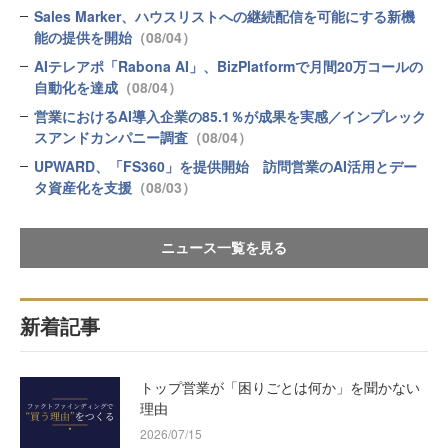
Sales Marker、ハウスリストへの継続配信を可能にする新機
能の提供を開始
（08/04）
AIテレアポ「Rabona AI」、BizPlatformで月間20万コールの
自動化を達成
（08/04）
営業におけるAI導入企業の85.1％が成果を実感／インプレック
スアンドカンパニー調査
（08/04）
UPWARD、「FS360」を提供開始 訪問営業のAI活用とデー
タ資産化を支援
（08/03）
ニュース一覧を見る
新着記事
トップ営業が「困りごとは何か」を聞かない
理由
2026/07/15