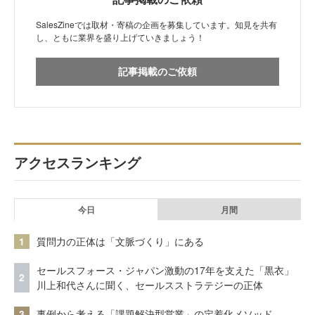
SalesZineでは取材・寄稿の企画を募集しています。知見を共有
し、ともに業界を盛り上げていきましょう！
記事掲載のご依頼
アクセスランキング
今日
月間
1
質問力の正体は「文脈づくり」にある
セールスフォース・ジャパン激動の17年を支えた「黒衣」
2
川上和代さんに聞く、セールスストラテジーの正体
3
事例から考える「課題解決型営業」の定着化メソッド