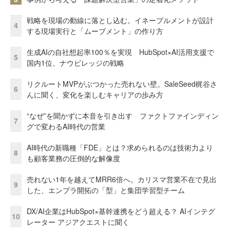
戦略を現場の動線に落とし込む。イネーブルメントが設計
4
する現場実行と「ムーブメント」の作り方
生成AIの自社想起率100％を実現 HubSpot×AI活用支援で
5
国内1位、ナウビレッジの戦略
リクルートMVPがぶつかった売れない壁。SaleSeed梶谷さ
6
んに聞く、変化を楽しむキャリアの歩み方
“なぜ”を聞かずに本音を引き出す ファクトファインディン
7
グで変わるAI時代の営業
AI時代の新職種「FDE」とは？求められるのは技術力より
8
も顧客業務の圧倒的な解像度
売れない1年を越えてMRR6倍へ。カリスマ営業不在で見出
9
した、エンプラ開拓の「型」と集団学習型チーム
DX/AI企業はHubSpot×基幹連携をどう超える？ AIインテグ
10
レーター アジアクエストに聞く