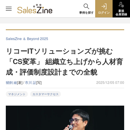
新規
事例を探す
ログイン
会員登録
SalesZine ＆ Beyond 2025
リコーITソリューションズが挑む
「CS変革」 組織立ち上げから人材育
成・評価制度設計までの全貌
猪飼 綾
[著] /
市川 証
[写]
2025/12/05 07:00
マネジメント
カスタマーサクセス