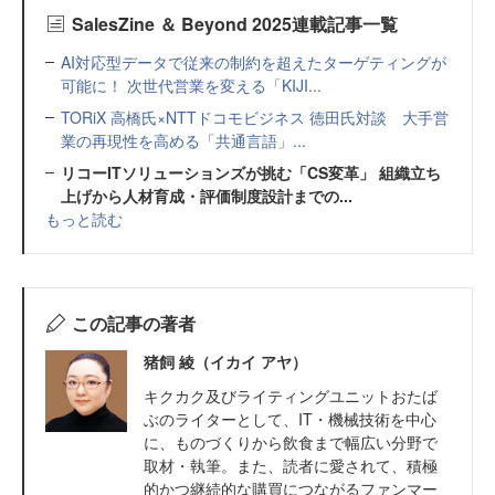
SalesZine ＆ Beyond 2025連載記事一覧
AI対応型データで従来の制約を超えたターゲティングが
可能に！ 次世代営業を変える「KIJI...
TORiX 高橋氏×NTTドコモビジネス 徳田氏対談 大手営
業の再現性を高める「共通言語」...
リコーITソリューションズが挑む「CS変革」 組織立ち
上げから人材育成・評価制度設計までの...
もっと読む
この記事の著者
猪飼 綾（イカイ アヤ）
キクカク及びライティングユニットおたば
ぶのライターとして、IT・機械技術を中心
に、ものづくりから飲食まで幅広い分野で
取材・執筆。また、読者に愛されて、積極
的かつ継続的な購買につながるファンマー