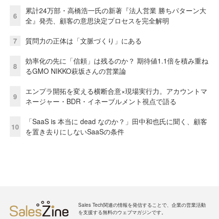
累計24万部・高橋浩一氏の新著『法人営業 勝ちパターン大
6
全』発売、顧客の意思決定プロセスを完全解明
7
質問力の正体は「文脈づくり」にある
効率化の先に「信頼」は残るのか？ 期待値1.1倍を積み重ね
8
るGMO NIKKO萩坂さんの営業論
エンプラ開拓を変える横断合意×現場実行力。アカウントマ
9
ネージャー・BDR・イネーブルメント視点で語る
「SaaS is 本当に dead なのか？」田中和也氏に聞く、顧客
10
を置き去りにしないSaaSの条件
Sales Tech関連の情報を発信することで、企業の営業活動
を支援する無料のウェブマガジンです。