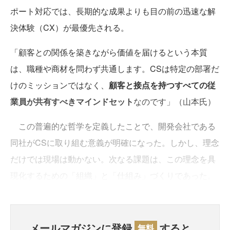
ポート対応では、長期的な成果よりも目の前の迅速な解
決体験（CX）が最優先される。
「顧客との関係を築きながら価値を届けるという本質
は、職種や商材を問わず共通します。CSは特定の部署だ
けのミッションではなく、
顧客と接点を持つすべての従
業員が共有すべきマインドセット
なのです」（山本氏）
この普遍的な哲学を定義したことで、開発会社である
同社がCSに取り組む意義が明確になった。しかし、理念
だけでは現場は動かない。次なる課題は、この理念を具
現化するための「組織」と「仕組み」づくりであった。
メールマガジンに登録
すると、
無料