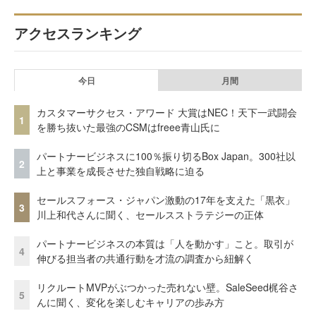
アクセスランキング
今日
月間
カスタマーサクセス・アワード 大賞はNEC！天下一武闘会
1
を勝ち抜いた最強のCSMはfreee青山氏に
パートナービジネスに100％振り切るBox Japan。300社以
2
上と事業を成長させた独自戦略に迫る
セールスフォース・ジャパン激動の17年を支えた「黒衣」
3
川上和代さんに聞く、セールスストラテジーの正体
パートナービジネスの本質は「人を動かす」こと。取引が
4
伸びる担当者の共通行動を才流の調査から紐解く
リクルートMVPがぶつかった売れない壁。SaleSeed梶谷さ
5
んに聞く、変化を楽しむキャリアの歩み方