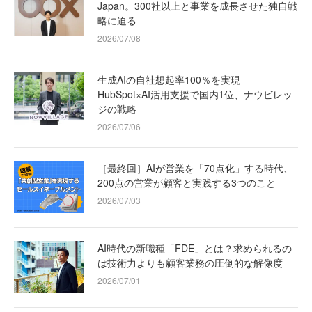
Japan。300社以上と事業を成長させた独自戦
略に迫る
2026/07/08
生成AIの自社想起率100％を実現
HubSpot×AI活用支援で国内1位、ナウビレッ
ジの戦略
2026/07/06
［最終回］AIが営業を「70点化」する時代、
200点の営業が顧客と実践する3つのこと
2026/07/03
AI時代の新職種「FDE」とは？求められるの
は技術力よりも顧客業務の圧倒的な解像度
2026/07/01