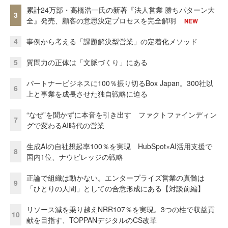
累計24万部・高橋浩一氏の新著『法人営業 勝ちパターン大
3
全』発売、顧客の意思決定プロセスを完全解明
NEW
4
事例から考える「課題解決型営業」の定着化メソッド
5
質問力の正体は「文脈づくり」にある
パートナービジネスに100％振り切るBox Japan。300社以
6
上と事業を成長させた独自戦略に迫る
“なぜ”を聞かずに本音を引き出す ファクトファインディン
7
グで変わるAI時代の営業
生成AIの自社想起率100％を実現 HubSpot×AI活用支援で
8
国内1位、ナウビレッジの戦略
正論で組織は動かない。エンタープライズ営業の真髄は
9
「ひとりの人間」としての合意形成にある【対談前編】
リソース減を乗り越えNRR107％を実現。3つの柱で収益貢
10
献を目指す、TOPPANデジタルのCS改革