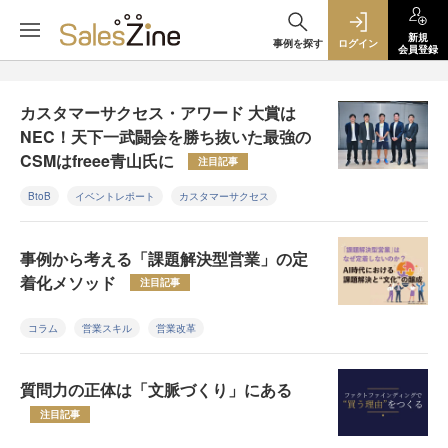
新規
事例を探す
ログイン
会員登録
カスタマーサクセス・アワード 大賞は
NEC！天下一武闘会を勝ち抜いた最強の
CSMはfreee青山氏に
注目記事
BtoB
イベントレポート
カスタマーサクセス
事例から考える「課題解決型営業」の定
着化メソッド
注目記事
コラム
営業スキル
営業改革
質問力の正体は「文脈づくり」にある
注目記事