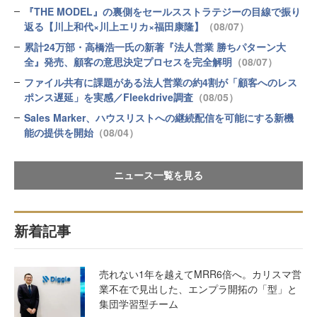
『THE MODEL』の裏側をセールスストラテジーの目線で振り
返る【川上和代×川上エリカ×福田康隆】
（08/07）
累計24万部・高橋浩一氏の新著『法人営業 勝ちパターン大
全』発売、顧客の意思決定プロセスを完全解明
（08/07）
ファイル共有に課題がある法人営業の約4割が「顧客へのレス
ポンス遅延」を実感／Fleekdrive調査
（08/05）
Sales Marker、ハウスリストへの継続配信を可能にする新機
能の提供を開始
（08/04）
ニュース一覧を見る
新着記事
売れない1年を越えてMRR6倍へ。カリスマ営
業不在で見出した、エンプラ開拓の「型」と
集団学習型チーム