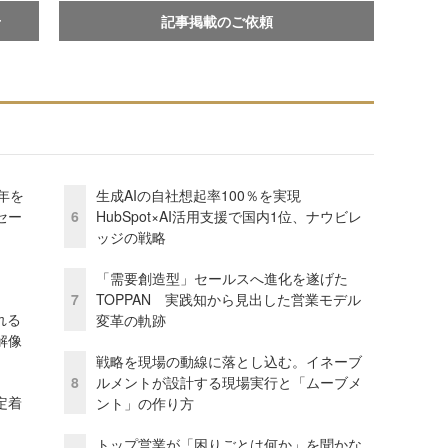
せ
記事掲載のご依頼
年を
生成AIの自社想起率100％を実現
セー
6
HubSpot×AI活用支援で国内1位、ナウビレ
ッジの戦略
「需要創造型」セールスへ進化を遂げた
7
TOPPAN 実践知から見出した営業モデル
れる
変革の軌跡
解像
戦略を現場の動線に落とし込む。イネーブ
8
ルメントが設計する現場実行と「ムーブメ
定着
ント」の作り方
トップ営業が「困りごとは何か」を聞かな