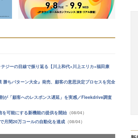
トラテジーの目線で振り返る【川上和代×川上エリカ×福田康
業 勝ちパターン大全』発売、顧客の意思決定プロセスを完全
が「顧客へのレスポンス遅延」を実感／Fleekdrive調査
継続配信を可能にする新機能の提供を開始
（08/04）
tformで月間20万コールの自動化を達成
（08/04）
新