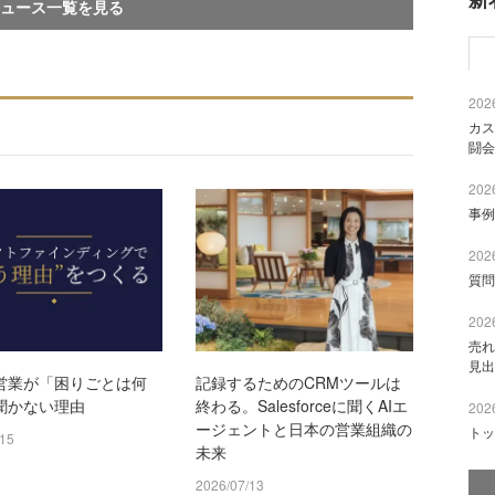
ュース一覧を見る
2026
カス
闘会
2026
事例
2026
質問
2026
売れ
見出
営業が「困りごとは何
記録するためのCRMツールは
聞かない理由
終わる。Salesforceに聞くAIエ
2026
ージェントと日本の営業組織の
トッ
/15
未来
2026/07/13