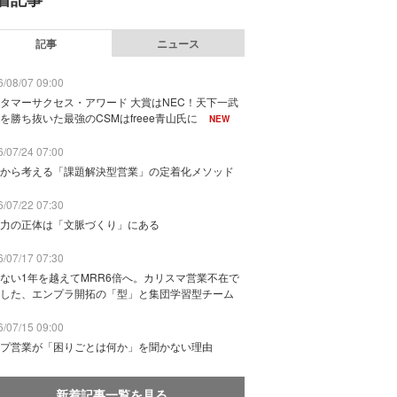
記事
ニュース
/08/07 09:00
タマーサクセス・アワード 大賞はNEC！天下一武
を勝ち抜いた最強のCSMはfreee青山氏に
NEW
/07/24 07:00
から考える「課題解決型営業」の定着化メソッド
/07/22 07:30
力の正体は「文脈づくり」にある
/07/17 07:30
ない1年を越えてMRR6倍へ。カリスマ営業不在で
した、エンプラ開拓の「型」と集団学習型チーム
/07/15 09:00
プ営業が「困りごとは何か」を聞かない理由
新着記事一覧を見る