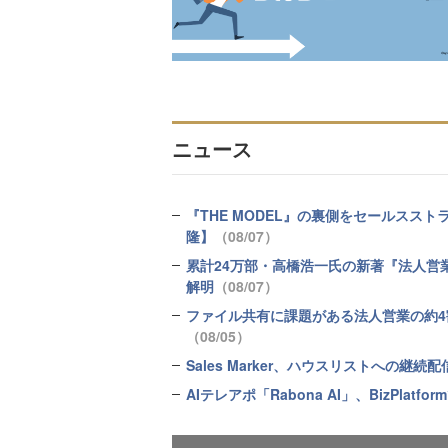
ニュース
『THE MODEL』の裏側をセールスス
隆】
（08/07）
累計24万部・高橋浩一氏の新著『法人営
解明
（08/07）
ファイル共有に課題がある法人営業の約4割
（08/05）
Sales Marker、ハウスリストへの
AIテレアポ「Rabona AI」、BizPla