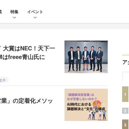
載
特集
イベント
 大賞はNEC！天下一
はfreee青山氏に
ア
セス
1
営業」の定着化メソッ
2
3