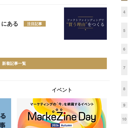
4
」にある
注目記事
5
6
新着記事一覧
7
8
イベント
9
10