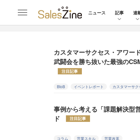
ニュース
記事
連
カスタマーサクセス・アワード
武闘会を勝ち抜いた最強のCSM
注目記事
BtoB
イベントレポート
カスタマーサク
事例から考える「課題解決型
ド
注目記事
コラム
営業スキル
営業改革