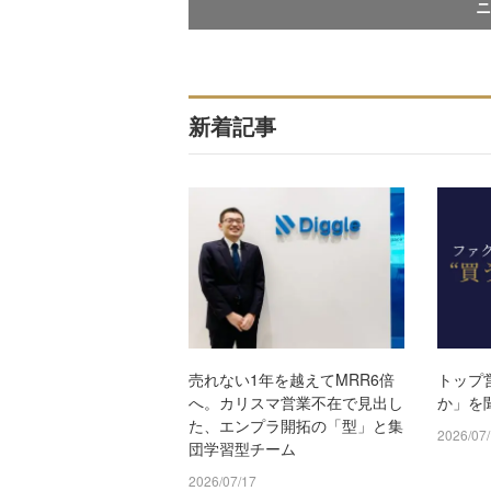
ニ
新着記事
売れない1年を越えてMRR6倍
トップ
へ。カリスマ営業不在で見出し
か」を
た、エンプラ開拓の「型」と集
2026/07
団学習型チーム
2026/07/17