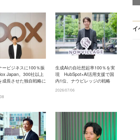
イ
ナービジネスに100％振
生成AIの自社想起率100％を実
ox Japan。300社以上
現 HubSpot×AI活用支援で国
を成長させた独自戦略に
内1位、ナウビレッジの戦略
2026/07/06
/08