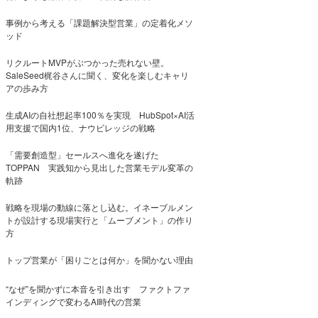
事例から考える「課題解決型営業」の定着化メソ
ッド
リクルートMVPがぶつかった売れない壁。
SaleSeed梶谷さんに聞く、変化を楽しむキャリ
アの歩み方
生成AIの自社想起率100％を実現 HubSpot×AI活
用支援で国内1位、ナウビレッジの戦略
「需要創造型」セールスへ進化を遂げた
TOPPAN 実践知から見出した営業モデル変革の
軌跡
戦略を現場の動線に落とし込む。イネーブルメン
トが設計する現場実行と「ムーブメント」の作り
方
トップ営業が「困りごとは何か」を聞かない理由
“なぜ”を聞かずに本音を引き出す ファクトファ
インディングで変わるAI時代の営業