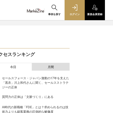
事例を探す
ログイン
新規
会員登録
クセスランキング
今日
月間
セールスフォース・ジャパン激動の17年を支えた
「黒衣」川上和代さんに聞く、セールスストラテ
ジーの正体
質問力の正体は「文脈づくり」にある
AI時代の新職種「FDE」とは？求められるのは技
術力よりも顧客業務の圧倒的な解像度