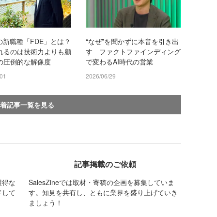
の新職種「FDE」とは？
“なぜ”を聞かずに本音を引き出
れるのは技術力よりも顧
す ファクトファインディング
の圧倒的な解像度
で変わるAI時代の営業
/01
2026/06/29
着記事一覧を見る
記事掲載のご依頼
獲得な
SalesZineでは取材・寄稿の企画を募集していま
ドして
す。知見を共有し、ともに業界を盛り上げていき
ましょう！