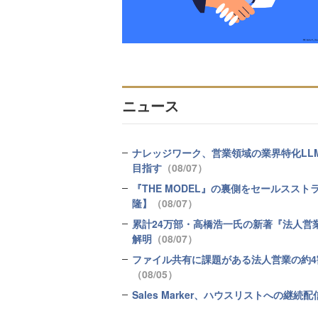
ニュース
ナレッジワーク、営業領域の業界特化LL
目指す
（08/07）
『THE MODEL』の裏側をセールスス
隆】
（08/07）
累計24万部・高橋浩一氏の新著『法人営
解明
（08/07）
ファイル共有に課題がある法人営業の約4割
（08/05）
Sales Marker、ハウスリストへの