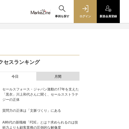
事例を探す
ログイン
新規
会員登録
クセスランキング
今日
月間
セールスフォース・ジャパン激動の17年を支えた
「黒衣」川上和代さんに聞く、セールスストラテ
ジーの正体
質問力の正体は「文脈づくり」にある
AI時代の新職種「FDE」とは？求められるのは技
術力よりも顧客業務の圧倒的な解像度