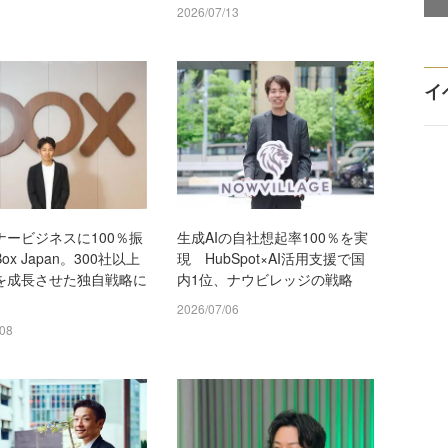
2026/07/13
イ
ナービジネスに100％振
生成AIの自社想起率100％を実
ox Japan。300社以上
現 HubSpot×AI活用支援で国
を成長させた独自戦略に
内1位、ナウビレッジの戦略
2026/07/06
/08