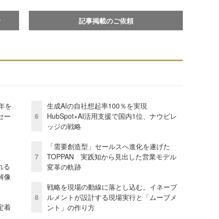
せ
記事掲載のご依頼
年を
生成AIの自社想起率100％を実現
セー
6
HubSpot×AI活用支援で国内1位、ナウビレ
ッジの戦略
「需要創造型」セールスへ進化を遂げた
7
TOPPAN 実践知から見出した営業モデル
れる
変革の軌跡
解像
戦略を現場の動線に落とし込む。イネーブ
8
ルメントが設計する現場実行と「ムーブメ
定着
ント」の作り方