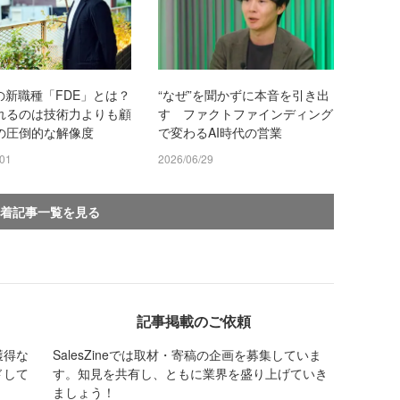
の新職種「FDE」とは？
“なぜ”を聞かずに本音を引き出
れるのは技術力よりも顧
す ファクトファインディング
の圧倒的な解像度
で変わるAI時代の営業
/01
2026/06/29
着記事一覧を見る
記事掲載のご依頼
獲得な
SalesZineでは取材・寄稿の企画を募集していま
ドして
す。知見を共有し、ともに業界を盛り上げていき
ましょう！