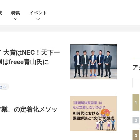
載
特集
イベント
 大賞はNEC！天下一
はfreee青山氏に
ア
セス
1
営業」の定着化メソッ
2
3