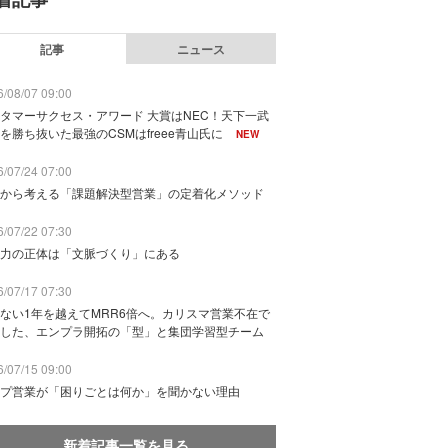
記事
ニュース
/08/07 09:00
タマーサクセス・アワード 大賞はNEC！天下一武
を勝ち抜いた最強のCSMはfreee青山氏に
NEW
/07/24 07:00
から考える「課題解決型営業」の定着化メソッド
/07/22 07:30
力の正体は「文脈づくり」にある
/07/17 07:30
ない1年を越えてMRR6倍へ。カリスマ営業不在で
した、エンプラ開拓の「型」と集団学習型チーム
/07/15 09:00
プ営業が「困りごとは何か」を聞かない理由
新着記事一覧を見る