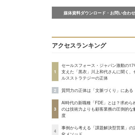
媒体資料ダウンロード・お問い合わ
アクセスランキング
セールスフォース・ジャパン激動の17
1
支えた「黒衣」川上和代さんに聞く、
ルスストラテジーの正体
2
質問力の正体は「文脈づくり」にある
AI時代の新職種「FDE」とは？求めら
3
のは技術力よりも顧客業務の圧倒的な
度
事例から考える「課題解決型営業」の
4
化メソッド