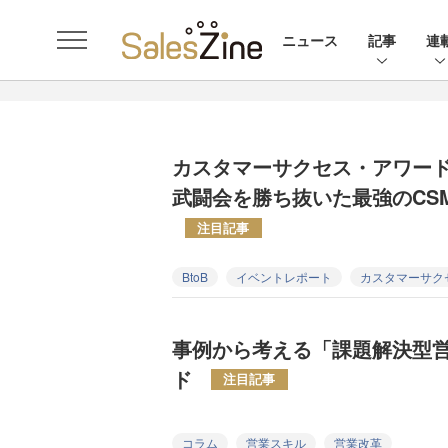
ニュース
記事
連
カスタマーサクセス・アワード
武闘会を勝ち抜いた最強のCSM
注目記事
BtoB
イベントレポート
カスタマーサク
事例から考える「課題解決型
ド
注目記事
コラム
営業スキル
営業改革