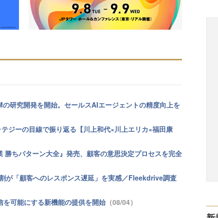
Mの研究開発を開始。セールスAIエージェントの精度向上を
トラテジーの目線で振り返る【川上和代×川上エリカ×福田康
業 勝ちパターン大全』発売、顧客の意思決定プロセスを完全
が「顧客へのレスポンス遅延」を実感／Fleekdrive調査
継続配信を可能にする新機能の提供を開始
（08/04）
新