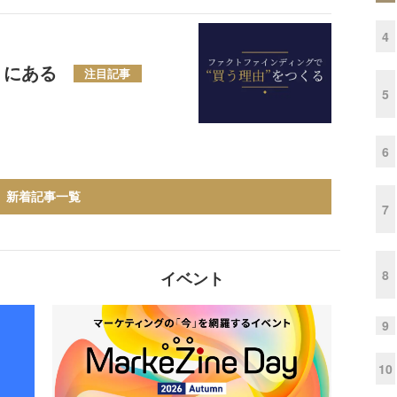
4
」にある
注目記事
5
6
新着記事一覧
7
8
イベント
9
10