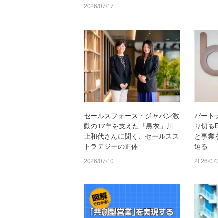
2026/07/17
セールスフォース・ジャパン激
パート
動の17年を支えた「黒衣」川
り切るB
上和代さんに聞く、セールスス
と事業
トラテジーの正体
迫る
2026/07/10
2026/07