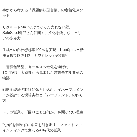
事例から考える「課題解決型営業」の定着化メソ
ッド
リクルートMVPがぶつかった売れない壁。
SaleSeed梶谷さんに聞く、変化を楽しむキャリ
アの歩み方
生成AIの自社想起率100％を実現 HubSpot×AI活
用支援で国内1位、ナウビレッジの戦略
「需要創造型」セールスへ進化を遂げた
TOPPAN 実践知から見出した営業モデル変革の
軌跡
戦略を現場の動線に落とし込む。イネーブルメン
トが設計する現場実行と「ムーブメント」の作り
方
トップ営業が「困りごとは何か」を聞かない理由
“なぜ”を聞かずに本音を引き出す ファクトファ
インディングで変わるAI時代の営業