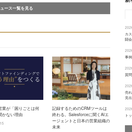
ュース一覧を見る
2026
カス
闘会
2026
事例
2026
質問
2026
売れ
見出
営業が「困りごとは何
記録するためのCRMツールは
2026
聞かない理由
終わる。Salesforceに聞くAIエ
トッ
ージェントと日本の営業組織の
/15
未来