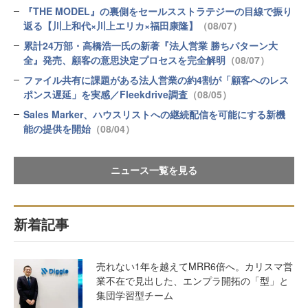
『THE MODEL』の裏側をセールスストラテジーの目線で振り
返る【川上和代×川上エリカ×福田康隆】
（08/07）
累計24万部・高橋浩一氏の新著『法人営業 勝ちパターン大
全』発売、顧客の意思決定プロセスを完全解明
（08/07）
ファイル共有に課題がある法人営業の約4割が「顧客へのレス
ポンス遅延」を実感／Fleekdrive調査
（08/05）
Sales Marker、ハウスリストへの継続配信を可能にする新機
能の提供を開始
（08/04）
ニュース一覧を見る
新着記事
売れない1年を越えてMRR6倍へ。カリスマ営
業不在で見出した、エンプラ開拓の「型」と
集団学習型チーム