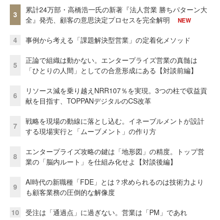
累計24万部・高橋浩一氏の新著『法人営業 勝ちパターン大
3
全』発売、顧客の意思決定プロセスを完全解明
NEW
4
事例から考える「課題解決型営業」の定着化メソッド
正論で組織は動かない。エンタープライズ営業の真髄は
5
「ひとりの人間」としての合意形成にある【対談前編】
リソース減を乗り越えNRR107％を実現。3つの柱で収益貢
6
献を目指す、TOPPANデジタルのCS改革
戦略を現場の動線に落とし込む。イネーブルメントが設計
7
する現場実行と「ムーブメント」の作り方
エンタープライズ攻略の鍵は「地形図」の精度。トップ営
8
業の「脳内ルート」を仕組み化せよ【対談後編】
AI時代の新職種「FDE」とは？求められるのは技術力より
9
も顧客業務の圧倒的な解像度
10
受注は「通過点」に過ぎない。営業は「PM」であれ