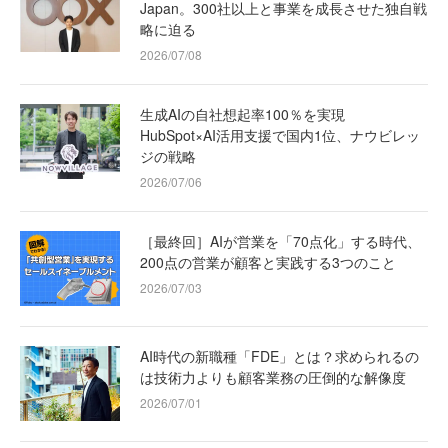
Japan。300社以上と事業を成長させた独自戦
略に迫る
2026/07/08
生成AIの自社想起率100％を実現
HubSpot×AI活用支援で国内1位、ナウビレッ
ジの戦略
2026/07/06
［最終回］AIが営業を「70点化」する時代、
200点の営業が顧客と実践する3つのこと
2026/07/03
AI時代の新職種「FDE」とは？求められるの
は技術力よりも顧客業務の圧倒的な解像度
2026/07/01