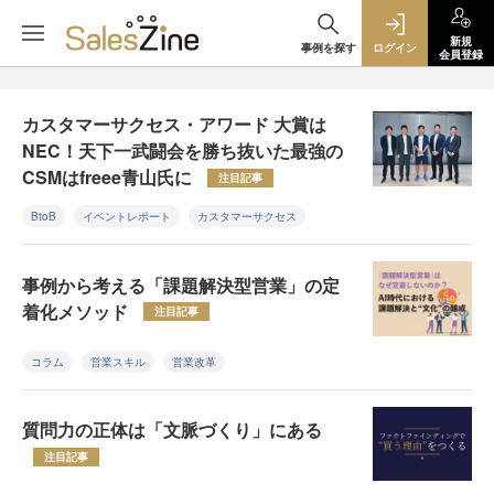
新規
事例を探す
ログイン
会員登録
カスタマーサクセス・アワード 大賞は
NEC！天下一武闘会を勝ち抜いた最強の
CSMはfreee青山氏に
注目記事
BtoB
イベントレポート
カスタマーサクセス
事例から考える「課題解決型営業」の定
着化メソッド
注目記事
コラム
営業スキル
営業改革
質問力の正体は「文脈づくり」にある
注目記事