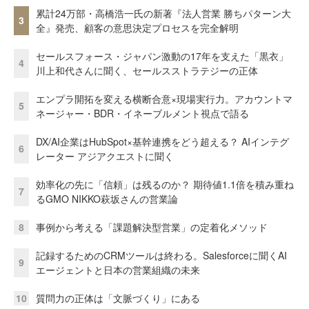
累計24万部・高橋浩一氏の新著『法人営業 勝ちパターン大
3
全』発売、顧客の意思決定プロセスを完全解明
セールスフォース・ジャパン激動の17年を支えた「黒衣」
4
川上和代さんに聞く、セールスストラテジーの正体
エンプラ開拓を変える横断合意×現場実行力。アカウントマ
5
ネージャー・BDR・イネーブルメント視点で語る
DX/AI企業はHubSpot×基幹連携をどう超える？ AIインテグ
6
レーター アジアクエストに聞く
効率化の先に「信頼」は残るのか？ 期待値1.1倍を積み重ね
7
るGMO NIKKO萩坂さんの営業論
8
事例から考える「課題解決型営業」の定着化メソッド
記録するためのCRMツールは終わる。Salesforceに聞くAI
9
エージェントと日本の営業組織の未来
10
質問力の正体は「文脈づくり」にある