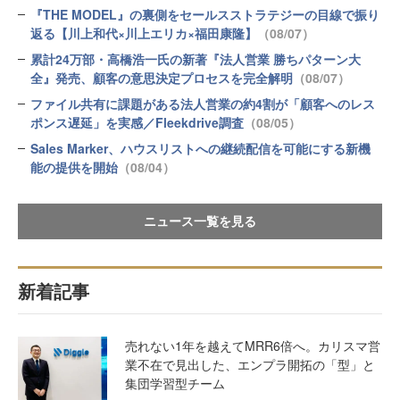
『THE MODEL』の裏側をセールスストラテジーの目線で振り
返る【川上和代×川上エリカ×福田康隆】
（08/07）
累計24万部・高橋浩一氏の新著『法人営業 勝ちパターン大
全』発売、顧客の意思決定プロセスを完全解明
（08/07）
ファイル共有に課題がある法人営業の約4割が「顧客へのレス
ポンス遅延」を実感／Fleekdrive調査
（08/05）
Sales Marker、ハウスリストへの継続配信を可能にする新機
能の提供を開始
（08/04）
ニュース一覧を見る
新着記事
売れない1年を越えてMRR6倍へ。カリスマ営
業不在で見出した、エンプラ開拓の「型」と
集団学習型チーム