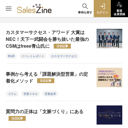
新規
事例を探す
ログイン
会員登録
カスタマーサクセス・アワード 大賞は
NEC！天下一武闘会を勝ち抜いた最強の
CSMはfreee青山氏に
注目記事
BtoB
イベントレポート
カスタマーサクセス
事例から考える「課題解決型営業」の定
着化メソッド
注目記事
コラム
営業スキル
営業改革
質問力の正体は「文脈づくり」にある
注目記事