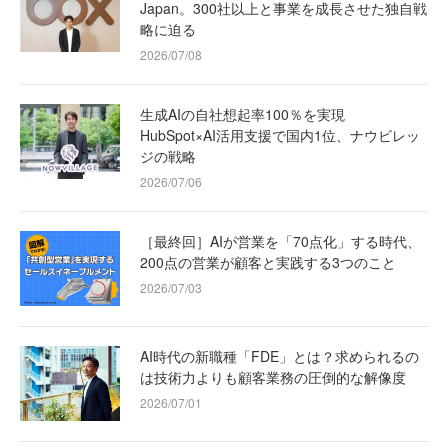
Japan。300社以上と事業を成長させた独自戦
略に迫る
2026/07/08
生成AIの自社想起率100％を実現
HubSpot×AI活用支援で国内1位、ナウビレッ
ジの戦略
2026/07/06
［最終回］AIが営業を「70点化」する時代、
200点の営業が顧客と実践する3つのこと
2026/07/03
AI時代の新職種「FDE」とは？求められるの
は技術力よりも顧客業務の圧倒的な解像度
2026/07/01