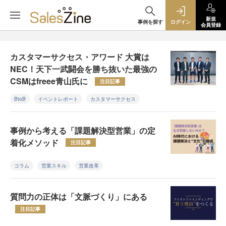
新規
事例を探す
ログイン
会員登録
カスタマーサクセス・アワード 大賞は
NEC！天下一武闘会を勝ち抜いた最強の
CSMはfreee青山氏に
注目記事
BtoB
イベントレポート
カスタマーサクセス
事例から考える「課題解決型営業」の定
着化メソッド
注目記事
コラム
営業スキル
営業改革
質問力の正体は「文脈づくり」にある
注目記事