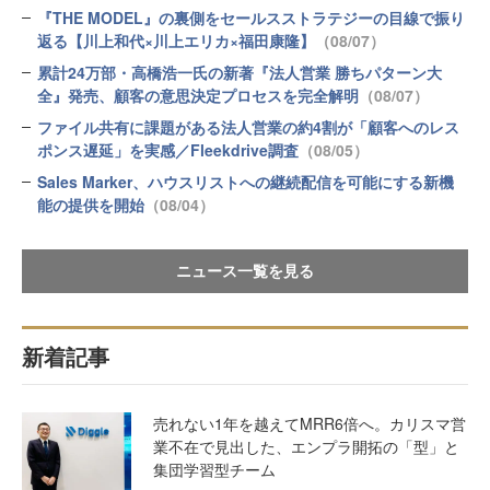
『THE MODEL』の裏側をセールスストラテジーの目線で振り
返る【川上和代×川上エリカ×福田康隆】
（08/07）
累計24万部・高橋浩一氏の新著『法人営業 勝ちパターン大
全』発売、顧客の意思決定プロセスを完全解明
（08/07）
ファイル共有に課題がある法人営業の約4割が「顧客へのレス
ポンス遅延」を実感／Fleekdrive調査
（08/05）
Sales Marker、ハウスリストへの継続配信を可能にする新機
能の提供を開始
（08/04）
ニュース一覧を見る
新着記事
売れない1年を越えてMRR6倍へ。カリスマ営
業不在で見出した、エンプラ開拓の「型」と
集団学習型チーム