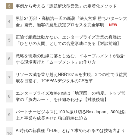
3
事例から考える「課題解決型営業」の定着化メソッド
累計24万部・高橋浩一氏の新著『法人営業 勝ちパターン大
4
全』発売、顧客の意思決定プロセスを完全解明
NEW
正論で組織は動かない。エンタープライズ営業の真髄は
5
「ひとりの人間」としての合意形成にある【対談前編】
戦略を現場の動線に落とし込む。イネーブルメントが設計
6
する現場実行と「ムーブメント」の作り方
リソース減を乗り越えNRR107％を実現。3つの柱で収益貢
7
献を目指す、TOPPANデジタルのCS改革
エンタープライズ攻略の鍵は「地形図」の精度。トップ営
8
業の「脳内ルート」を仕組み化せよ【対談後編】
パートナービジネスに100％振り切るBox Japan。300社以
9
上と事業を成長させた独自戦略に迫る
AI時代の新職種「FDE」とは？求められるのは技術力より
10