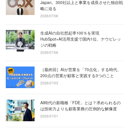
Japan。300社以上と事業を成長させた独自戦
略に迫る
2026/07/08
生成AIの自社想起率100％を実現
HubSpot×AI活用支援で国内1位、ナウビレッ
ジの戦略
2026/07/06
［最終回］AIが営業を「70点化」する時代、
200点の営業が顧客と実践する3つのこと
2026/07/03
AI時代の新職種「FDE」とは？求められるの
は技術力よりも顧客業務の圧倒的な解像度
2026/07/01