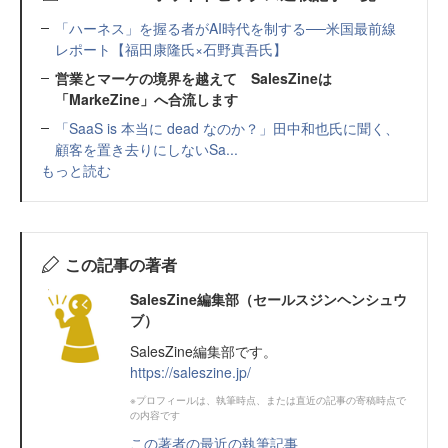
「ハーネス」を握る者がAI時代を制する──米国最前線
レポート【福田康隆氏×石野真吾氏】
営業とマーケの境界を越えて SalesZineは
「MarkeZine」へ合流します
「SaaS is 本当に dead なのか？」田中和也氏に聞く、
顧客を置き去りにしないSa...
もっと読む
この記事の著者
SalesZine編集部（セールスジンヘンシュウ
ブ）
SalesZine編集部です。
https://saleszine.jp/
※プロフィールは、執筆時点、または直近の記事の寄稿時点で
の内容です
この著者の最近の執筆記事