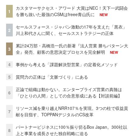
カスタマーサクセス・アワード 大賞はNEC！天下一武闘会
1
を勝ち抜いた最強のCSMはfreee青山氏に
NEW
セールスフォース・ジャパン激動の17年を支えた「黒衣」
2
川上和代さんに聞く、セールスストラテジーの正体
累計24万部・高橋浩一氏の新著『法人営業 勝ちパターン大
3
全』発売、顧客の意思決定プロセスを完全解明
NEW
4
事例から考える「課題解決型営業」の定着化メソッド
5
質問力の正体は「文脈づくり」にある
正論で組織は動かない。エンタープライズ営業の真髄は
6
「ひとりの人間」としての合意形成にある【対談前編】
リソース減を乗り越えNRR107％を実現。3つの柱で収益貢
7
献を目指す、TOPPANデジタルのCS改革
パートナービジネスに100％振り切るBox Japan。300社以
8
上と事業を成長させた独自戦略に迫る