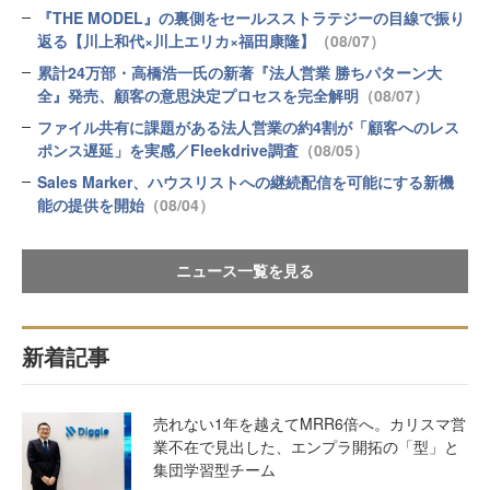
『THE MODEL』の裏側をセールスストラテジーの目線で振り
返る【川上和代×川上エリカ×福田康隆】
（08/07）
累計24万部・高橋浩一氏の新著『法人営業 勝ちパターン大
全』発売、顧客の意思決定プロセスを完全解明
（08/07）
ファイル共有に課題がある法人営業の約4割が「顧客へのレス
ポンス遅延」を実感／Fleekdrive調査
（08/05）
Sales Marker、ハウスリストへの継続配信を可能にする新機
能の提供を開始
（08/04）
ニュース一覧を見る
新着記事
売れない1年を越えてMRR6倍へ。カリスマ営
業不在で見出した、エンプラ開拓の「型」と
集団学習型チーム