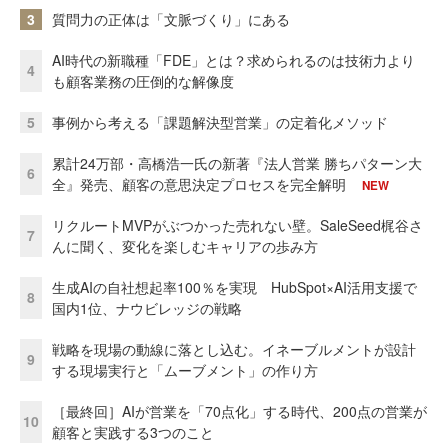
3
質問力の正体は「文脈づくり」にある
AI時代の新職種「FDE」とは？求められるのは技術力より
4
も顧客業務の圧倒的な解像度
5
事例から考える「課題解決型営業」の定着化メソッド
累計24万部・高橋浩一氏の新著『法人営業 勝ちパターン大
6
全』発売、顧客の意思決定プロセスを完全解明
NEW
リクルートMVPがぶつかった売れない壁。SaleSeed梶谷さ
7
んに聞く、変化を楽しむキャリアの歩み方
生成AIの自社想起率100％を実現 HubSpot×AI活用支援で
8
国内1位、ナウビレッジの戦略
戦略を現場の動線に落とし込む。イネーブルメントが設計
9
する現場実行と「ムーブメント」の作り方
［最終回］AIが営業を「70点化」する時代、200点の営業が
10
顧客と実践する3つのこと