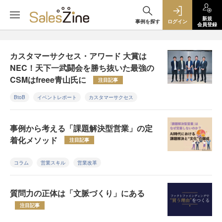
新規
事例を探す
ログイン
会員登録
カスタマーサクセス・アワード 大賞は
NEC！天下一武闘会を勝ち抜いた最強の
CSMはfreee青山氏に
注目記事
BtoB
イベントレポート
カスタマーサクセス
事例から考える「課題解決型営業」の定
着化メソッド
注目記事
コラム
営業スキル
営業改革
質問力の正体は「文脈づくり」にある
注目記事