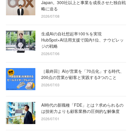
Japan。300社以上と事業を成長させた独自戦
略に迫る
2026/07/08
生成AIの自社想起率100％を実現
HubSpot×AI活用支援で国内1位、ナウビレッ
ジの戦略
2026/07/06
［最終回］AIが営業を「70点化」する時代、
200点の営業が顧客と実践する3つのこと
2026/07/03
AI時代の新職種「FDE」とは？求められるの
は技術力よりも顧客業務の圧倒的な解像度
2026/07/01