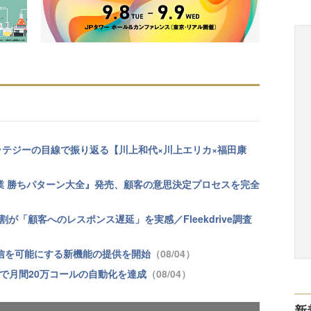
トラテジーの目線で振り返る【川上和代×川上エリカ×福田康
業 勝ちパターン大全』発売、顧客の意思決定プロセスを完全
が「顧客へのレスポンス遅延」を実感／Fleekdrive調査
継続配信を可能にする新機能の提供を開始
（08/04）
tformで月間20万コールの自動化を達成
（08/04）
新