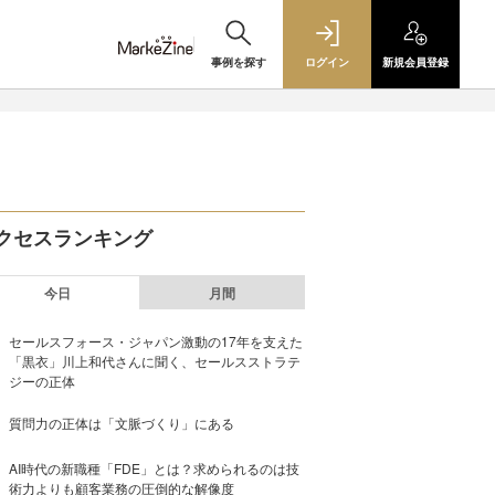
事例を探す
ログイン
新規
会員登録
クセスランキング
今日
月間
セールスフォース・ジャパン激動の17年を支えた
「黒衣」川上和代さんに聞く、セールスストラテ
ジーの正体
質問力の正体は「文脈づくり」にある
AI時代の新職種「FDE」とは？求められるのは技
術力よりも顧客業務の圧倒的な解像度