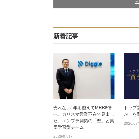
ニ
新着記事
売れない1年を越えてMRR6倍
トップ
へ。カリスマ営業不在で見出し
か」を
た、エンプラ開拓の「型」と集
2026/07
団学習型チーム
2026/07/17