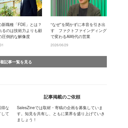
の新職種「FDE」とは？
“なぜ”を聞かずに本音を引き出
れるのは技術力よりも顧
す ファクトファインディング
の圧倒的な解像度
で変わるAI時代の営業
/01
2026/06/29
着記事一覧を見る
記事掲載のご依頼
獲得な
SalesZineでは取材・寄稿の企画を募集していま
ドして
す。知見を共有し、ともに業界を盛り上げていき
ましょう！