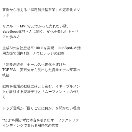
事例から考える「課題解決型営業」の定着化メソ
ッド
リクルートMVPがぶつかった売れない壁。
SaleSeed梶谷さんに聞く、変化を楽しむキャリ
アの歩み方
生成AIの自社想起率100％を実現 HubSpot×AI活
用支援で国内1位、ナウビレッジの戦略
「需要創造型」セールスへ進化を遂げた
TOPPAN 実践知から見出した営業モデル変革の
軌跡
戦略を現場の動線に落とし込む。イネーブルメン
トが設計する現場実行と「ムーブメント」の作り
方
トップ営業が「困りごとは何か」を聞かない理由
“なぜ”を聞かずに本音を引き出す ファクトファ
インディングで変わるAI時代の営業