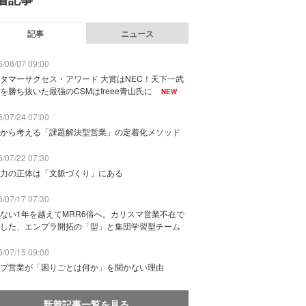
記事
ニュース
/08/07 09:00
タマーサクセス・アワード 大賞はNEC！天下一武
を勝ち抜いた最強のCSMはfreee青山氏に
NEW
/07/24 07:00
から考える「課題解決型営業」の定着化メソッド
/07/22 07:30
力の正体は「文脈づくり」にある
/07/17 07:30
ない1年を越えてMRR6倍へ。カリスマ営業不在で
した、エンプラ開拓の「型」と集団学習型チーム
/07/15 09:00
プ営業が「困りごとは何か」を聞かない理由
新着記事一覧を見る