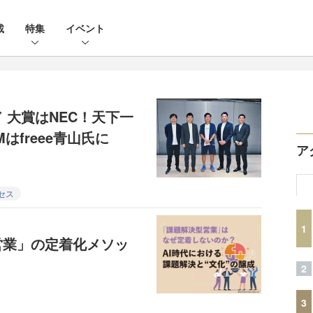
載
特集
イベント
 大賞はNEC！天下一
はfreee青山氏に
ア
セス
1
営業」の定着化メソッ
2
3