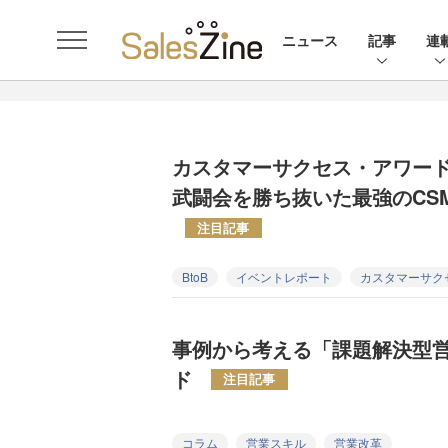
ニュース
記事
連
カスタマーサクセス・アワード
武闘会を勝ち抜いた最強のCSM
注目記事
BtoB
イベントレポート
カスタマーサク
事例から考える「課題解決型
ド
注目記事
コラム
営業スキル
営業改革