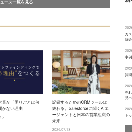
ュース一覧を見る
2026
カス
闘会
2026
事例
2026
質問
2026
売れ
見出
営業が「困りごとは何
記録するためのCRMツールは
聞かない理由
終わる。Salesforceに聞くAIエ
2026
ージェントと日本の営業組織の
トッ
/15
未来
2026/07/13