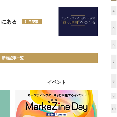
4
」にある
注目記事
5
6
新着記事一覧
7
8
イベント
9
10