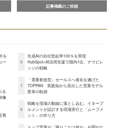
せ
記事掲載のご依頼
年を
生成AIの自社想起率100％を実現
セー
6
HubSpot×AI活用支援で国内1位、ナウビレ
ッジの戦略
「需要創造型」セールスへ進化を遂げた
7
TOPPAN 実践知から見出した営業モデル
れる
変革の軌跡
解像
戦略を現場の動線に落とし込む。イネーブ
8
ルメントが設計する現場実行と「ムーブメ
定着
ント」の作り方
トップ営業が「困りごとは何か」を聞かな