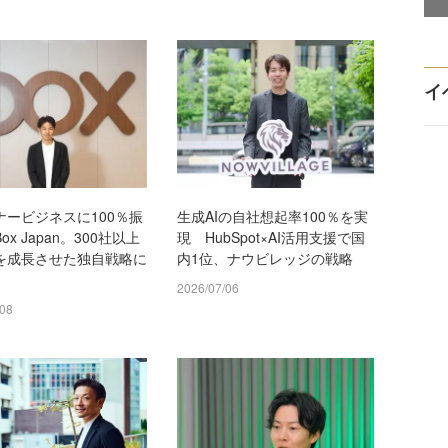
イ
ナービジネスに100％振
生成AIの自社想起率100％を実
ox Japan。300社以上
現 HubSpot×AI活用支援で国
を成長させた独自戦略に
内1位、ナウビレッジの戦略
2026/07/06
/08