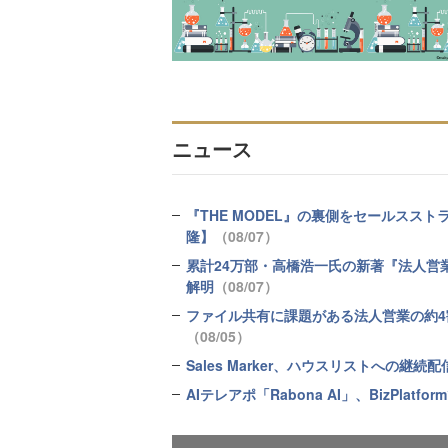
ニュース
『THE MODEL』の裏側をセールスス
隆】
（08/07）
累計24万部・高橋浩一氏の新著『法人営
解明
（08/07）
ファイル共有に課題がある法人営業の約4割
（08/05）
Sales Marker、ハウスリストへの
AIテレアポ「Rabona AI」、BizPla