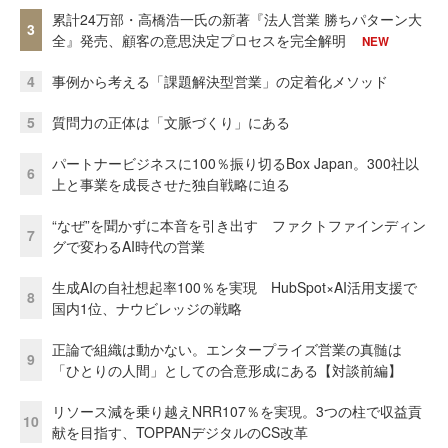
累計24万部・高橋浩一氏の新著『法人営業 勝ちパターン大
3
全』発売、顧客の意思決定プロセスを完全解明
NEW
4
事例から考える「課題解決型営業」の定着化メソッド
5
質問力の正体は「文脈づくり」にある
パートナービジネスに100％振り切るBox Japan。300社以
6
上と事業を成長させた独自戦略に迫る
“なぜ”を聞かずに本音を引き出す ファクトファインディン
7
グで変わるAI時代の営業
生成AIの自社想起率100％を実現 HubSpot×AI活用支援で
8
国内1位、ナウビレッジの戦略
正論で組織は動かない。エンタープライズ営業の真髄は
9
「ひとりの人間」としての合意形成にある【対談前編】
リソース減を乗り越えNRR107％を実現。3つの柱で収益貢
10
献を目指す、TOPPANデジタルのCS改革