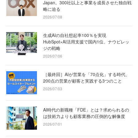
Japan。300社以上と事業を成長させた独自戦
略に迫る
2026/07/08
生成AIの自社想起率100％を実現
HubSpot×AI活用支援で国内1位、ナウビレッ
ジの戦略
2026/07/06
［最終回］AIが営業を「70点化」する時代、
200点の営業が顧客と実践する3つのこと
2026/07/03
AI時代の新職種「FDE」とは？求められるの
は技術力よりも顧客業務の圧倒的な解像度
2026/07/01