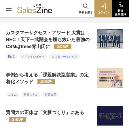
新規
事例を探す
ログイン
会員登録
カスタマーサクセス・アワード 大賞は
NEC！天下一武闘会を勝ち抜いた最強の
CSMはfreee青山氏に
注目記事
BtoB
イベントレポート
カスタマーサクセス
事例から考える「課題解決型営業」の定
着化メソッド
注目記事
コラム
営業スキル
営業改革
質問力の正体は「文脈づくり」にある
注目記事