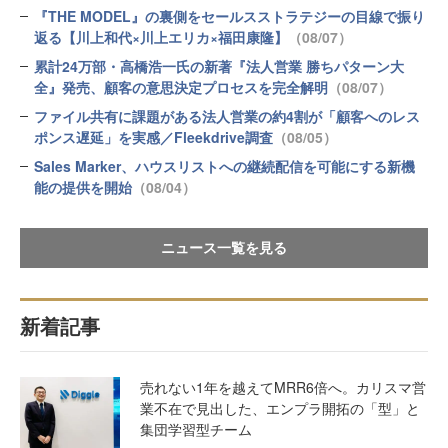
『THE MODEL』の裏側をセールスストラテジーの目線で振り
返る【川上和代×川上エリカ×福田康隆】
（08/07）
累計24万部・高橋浩一氏の新著『法人営業 勝ちパターン大
全』発売、顧客の意思決定プロセスを完全解明
（08/07）
ファイル共有に課題がある法人営業の約4割が「顧客へのレス
ポンス遅延」を実感／Fleekdrive調査
（08/05）
Sales Marker、ハウスリストへの継続配信を可能にする新機
能の提供を開始
（08/04）
ニュース一覧を見る
新着記事
売れない1年を越えてMRR6倍へ。カリスマ営
業不在で見出した、エンプラ開拓の「型」と
集団学習型チーム