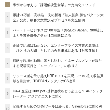
3
事例から考える「課題解決型営業」の定着化メソッド
累計24万部・高橋浩一氏の新著『法人営業 勝ちパターン大
4
全』発売、顧客の意思決定プロセスを完全解明
パートナービジネスに100％振り切るBox Japan。300社以
5
上と事業を成長させた独自戦略に迫る
正論で組織は動かない。エンタープライズ営業の真髄は
6
「ひとりの人間」としての合意形成にある【対談前編】
戦略を現場の動線に落とし込む。イネーブルメントが設計
7
する現場実行と「ムーブメント」の作り方
リソース減を乗り越えNRR107％を実現。3つの柱で収益貢
8
献を目指す、TOPPANデジタルのCS改革
DX/AI企業はHubSpot×基幹連携をどう超える？ AIインテグ
9
レーター アジアクエストに聞く
記録するためのCRMツールは終わる。Salesforceに聞くAI
10