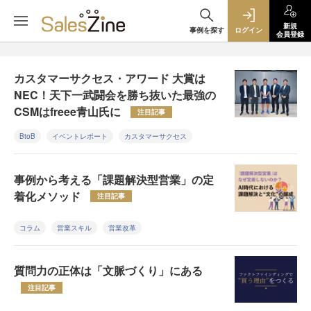
新規
事例を探す
ログイン
会員登録
カスタマーサクセス・アワード 大賞は
NEC！天下一武闘会を勝ち抜いた最強の
CSMはfreee青山氏に
注目記事
BtoB
イベントレポート
カスタマーサクセス
事例から考える「課題解決型営業」の定
着化メソッド
注目記事
コラム
営業スキル
営業改革
質問力の正体は「文脈づくり」にある
注目記事