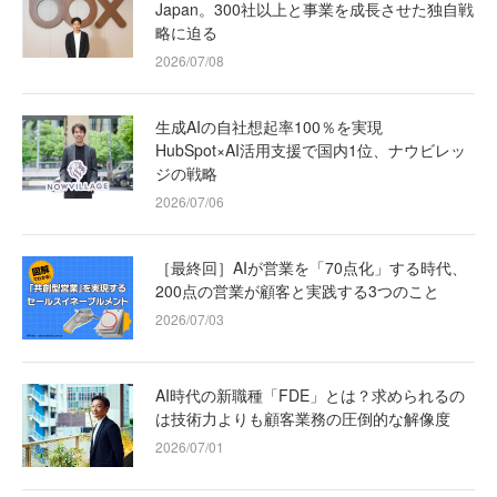
Japan。300社以上と事業を成長させた独自戦
略に迫る
2026/07/08
生成AIの自社想起率100％を実現
HubSpot×AI活用支援で国内1位、ナウビレッ
ジの戦略
2026/07/06
［最終回］AIが営業を「70点化」する時代、
200点の営業が顧客と実践する3つのこと
2026/07/03
AI時代の新職種「FDE」とは？求められるの
は技術力よりも顧客業務の圧倒的な解像度
2026/07/01