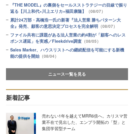
『THE MODEL』の裏側をセールスストラテジーの目線で振り
返る【川上和代×川上エリカ×福田康隆】
（08/07）
累計24万部・高橋浩一氏の新著『法人営業 勝ちパターン大
全』発売、顧客の意思決定プロセスを完全解明
（08/07）
ファイル共有に課題がある法人営業の約4割が「顧客へのレス
ポンス遅延」を実感／Fleekdrive調査
（08/05）
Sales Marker、ハウスリストへの継続配信を可能にする新機
能の提供を開始
（08/04）
ニュース一覧を見る
新着記事
売れない1年を越えてMRR6倍へ。カリスマ営
業不在で見出した、エンプラ開拓の「型」と
集団学習型チーム