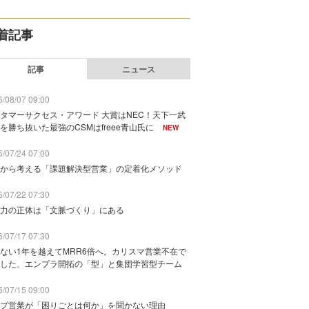
着記事
記事
ニュース
/08/07 09:00
タマーサクセス・アワード 大賞はNEC！天下一武
を勝ち抜いた最強のCSMはfreee青山氏に
NEW
/07/24 07:00
から考える「課題解決型営業」の定着化メソッド
/07/22 07:30
力の正体は「文脈づくり」にある
/07/17 07:30
ない1年を越えてMRR6倍へ。カリスマ営業不在で
した、エンプラ開拓の「型」と集団学習型チーム
/07/15 09:00
プ営業が「困りごとは何か」を聞かない理由