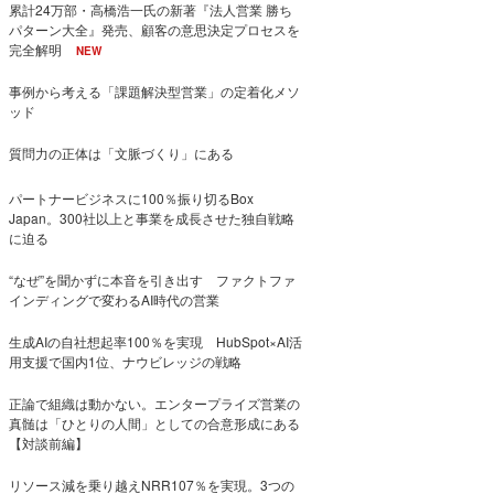
累計24万部・高橋浩一氏の新著『法人営業 勝ち
パターン大全』発売、顧客の意思決定プロセスを
完全解明
NEW
事例から考える「課題解決型営業」の定着化メソ
ッド
質問力の正体は「文脈づくり」にある
パートナービジネスに100％振り切るBox
Japan。300社以上と事業を成長させた独自戦略
に迫る
“なぜ”を聞かずに本音を引き出す ファクトファ
インディングで変わるAI時代の営業
生成AIの自社想起率100％を実現 HubSpot×AI活
用支援で国内1位、ナウビレッジの戦略
正論で組織は動かない。エンタープライズ営業の
真髄は「ひとりの人間」としての合意形成にある
【対談前編】
リソース減を乗り越えNRR107％を実現。3つの