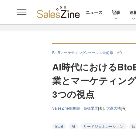
ニュース
記事
連
BtoBマーケティング×セールス最前線
（AD）
AI時代におけるBt
業とマーケティング
3つの視点
SalesZine編集部 高橋愛里
[著] /
大森大祐
[写]
BtoB
AI
リードジェネレーション
販