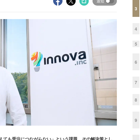
通知
3
4
5
6
7
8
9
増えても受注につながらない」という課題。その解決策とし