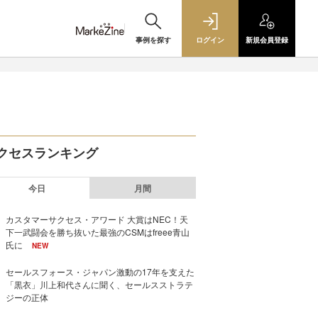
事例を探す
ログイン
新規
会員登録
クセスランキング
今日
月間
カスタマーサクセス・アワード 大賞はNEC！天
下一武闘会を勝ち抜いた最強のCSMはfreee青山
氏に
NEW
セールスフォース・ジャパン激動の17年を支えた
「黒衣」川上和代さんに聞く、セールスストラテ
ジーの正体