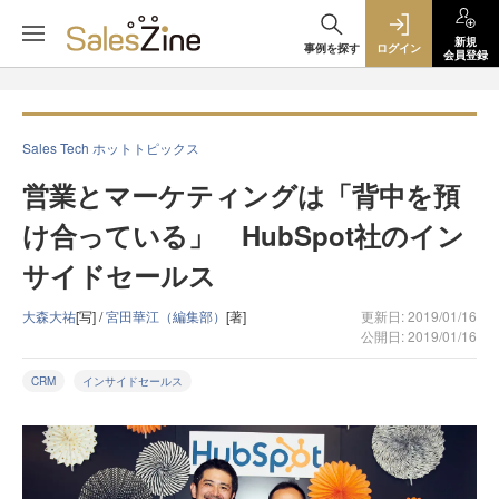
新規
事例を探す
ログイン
会員登録
Sales Tech ホットトピックス
営業とマーケティングは「背中を預
け合っている」 HubSpot社のイン
サイドセールス
大森大祐
[写] /
宮田華江（編集部）
[著]
更新日: 2019/01/16
公開日: 2019/01/16
CRM
インサイドセールス