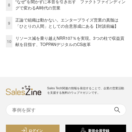
“なぜ”を聞かずに本音を引き出す ファクトファインディン
8
グで変わるAI時代の営業
正論で組織は動かない。エンタープライズ営業の真髄は
9
「ひとりの人間」としての合意形成にある【対談前編】
リソース減を乗り越えNRR107％を実現。3つの柱で収益貢
10
献を目指す、TOPPANデジタルのCS改革
Sales Tech関連の情報を発信することで、企業の営業活動
を支援する無料のウェブマガジンです。
ログイン
新規会員登録