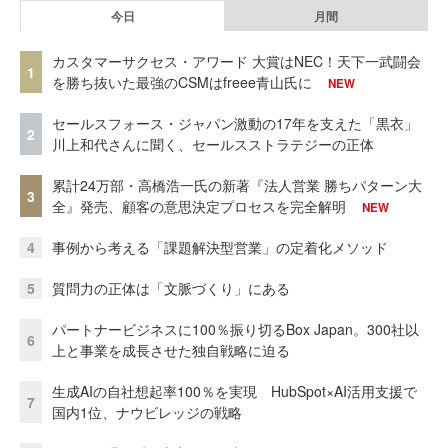
今日
月間
カスタマーサクセス・アワード 大賞はNEC！天下一武闘会
1
を勝ち抜いた最強のCSMはfreee青山氏に
NEW
セールスフォース・ジャパン激動の17年を支えた「黒衣」
2
川上和代さんに聞く、セールスストラテジーの正体
累計24万部・高橋浩一氏の新著『法人営業 勝ちパターン大
3
全』発売、顧客の意思決定プロセスを完全解明
NEW
4
事例から考える「課題解決型営業」の定着化メソッド
5
質問力の正体は「文脈づくり」にある
パートナービジネスに100％振り切るBox Japan。300社以
6
上と事業を成長させた独自戦略に迫る
生成AIの自社想起率100％を実現 HubSpot×AI活用支援で
7
国内1位、ナウビレッジの戦略