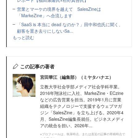
営業とマーケの境界を越えて SalesZineは
「MarkeZine」へ合流します
「SaaS is 本当に dead なのか？」田中和也氏に聞く、
顧客を置き去りにしないSa...
もっと読む
この記事の著者
宮田華江（編集部）（ミヤタハナエ）
立教大学社会学部メディア社会学科卒業。
2016年翔泳社に入社、MarkeZine・ECzine
などの広告営業を担当。2019年1月に営業
組織をテクノロジーで支援するウェブマガ
ジン「SalesZine」を立ち上げる。2020年4
月、SalesZine編集長就任。ビジネスメディ
アの統合を担い、2026年...
※プロフィールは、執筆時点、または直近の記事の寄稿時点で