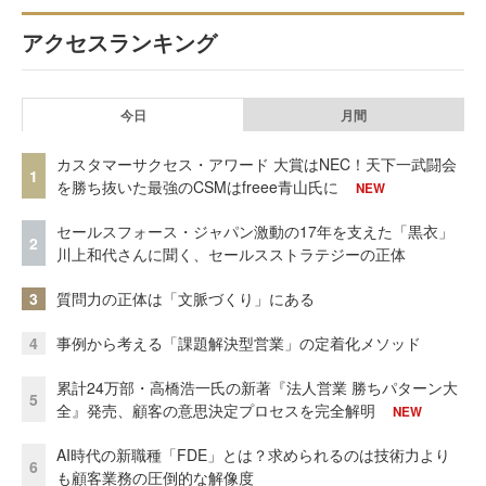
アクセスランキング
今日
月間
カスタマーサクセス・アワード 大賞はNEC！天下一武闘会
1
を勝ち抜いた最強のCSMはfreee青山氏に
NEW
セールスフォース・ジャパン激動の17年を支えた「黒衣」
2
川上和代さんに聞く、セールスストラテジーの正体
3
質問力の正体は「文脈づくり」にある
4
事例から考える「課題解決型営業」の定着化メソッド
累計24万部・高橋浩一氏の新著『法人営業 勝ちパターン大
5
全』発売、顧客の意思決定プロセスを完全解明
NEW
AI時代の新職種「FDE」とは？求められるのは技術力より
6
も顧客業務の圧倒的な解像度