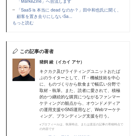
「MarkeZine」へ合流します
「SaaS is 本当に dead なのか？」田中和也氏に聞く、
顧客を置き去りにしないSa...
もっと読む
この記事の著者
猪飼 綾（イカイ アヤ）
キクカク及びライティングユニットおたば
ぶのライターとして、IT・機械技術を中心
に、ものづくりから飲食まで幅広い分野で
取材・執筆。また、読者に愛されて、積極
的かつ継続的な購買につながるファンマー
ケティングの観点から、オウンドメディア
の運用支援やSNS運用など、Webマーケテ
ィング、ブランディング支援を行う。
※プロフィールは、執筆時点、または直近の記事の寄稿時点で
の内容です