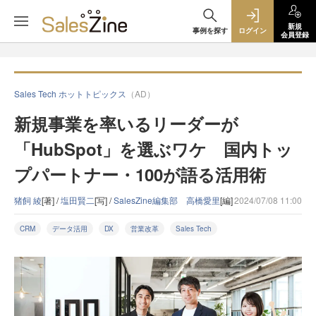
新規
事例を探す
ログイン
会員登録
Sales Tech ホットトピックス
（AD）
新規事業を率いるリーダーが
「HubSpot」を選ぶワケ 国内トッ
プパートナー・100が語る活用術
猪飼 綾
[著] /
塩田賢二
[写] /
SalesZine編集部 高橋愛里
[編]
2024/07/08 11:00
CRM
データ活用
DX
営業改革
Sales Tech