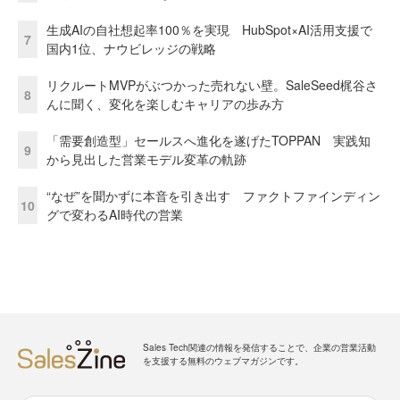
生成AIの自社想起率100％を実現 HubSpot×AI活用支援で
7
国内1位、ナウビレッジの戦略
リクルートMVPがぶつかった売れない壁。SaleSeed梶谷さ
8
んに聞く、変化を楽しむキャリアの歩み方
「需要創造型」セールスへ進化を遂げたTOPPAN 実践知
9
から見出した営業モデル変革の軌跡
“なぜ”を聞かずに本音を引き出す ファクトファインディン
10
グで変わるAI時代の営業
Sales Tech関連の情報を発信することで、企業の営業活動
を支援する無料のウェブマガジンです。