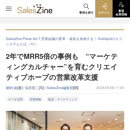
新規
事例を探す
ログイン
会員登録
SalesZine Press Vol.7 営業組織の変革・成長を加速する！ HubSpotのエコ
システムとは
（AD）
2年でMRR5倍の事例も “マーケテ
ィングカルチャー”を育むクリエイ
ティブホープの営業改革支援
猪飼 綾
[著] /
塩田賢二
[写] /
SalesZine編集部
[聞]
2024/05/08 11:00
データ活用
営業戦略
販促・マーケティング