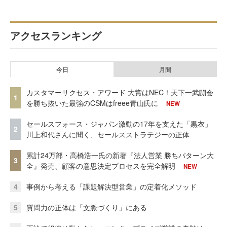
アクセスランキング
今日
月間
カスタマーサクセス・アワード 大賞はNEC！天下一武闘会
1
を勝ち抜いた最強のCSMはfreee青山氏に
NEW
セールスフォース・ジャパン激動の17年を支えた「黒衣」
2
川上和代さんに聞く、セールスストラテジーの正体
累計24万部・高橋浩一氏の新著『法人営業 勝ちパターン大
3
全』発売、顧客の意思決定プロセスを完全解明
NEW
4
事例から考える「課題解決型営業」の定着化メソッド
5
質問力の正体は「文脈づくり」にある