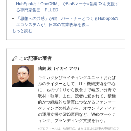
HubSpotの「OneCRM」でBtoBマーケ×営業DXを支援す
る専門家集団 FLUED
「思想への共感」が鍵 パートナーとつくるHubSpotの
エコシステムが、日本の営業改革を後...
もっと読む
この記事の著者
猪飼 綾（イカイ アヤ）
キクカク及びライティングユニットおたば
ぶのライターとして、IT・機械技術を中心
に、ものづくりから飲食まで幅広い分野で
取材・執筆。また、読者に愛されて、積極
的かつ継続的な購買につながるファンマー
ケティングの観点から、オウンドメディア
の運用支援やSNS運用など、Webマーケテ
ィング、ブランディング支援を行う。
※プロフィールは、執筆時点、または直近の記事の寄稿時点で