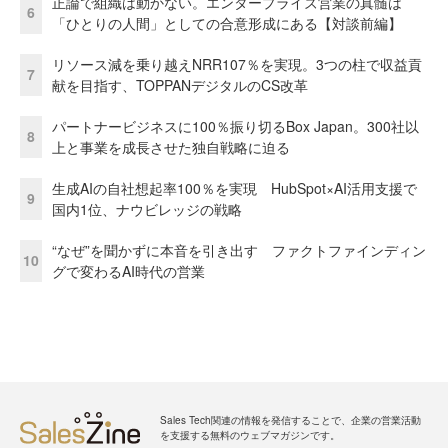
正論で組織は動かない。エンタープライズ営業の真髄は
6
「ひとりの人間」としての合意形成にある【対談前編】
リソース減を乗り越えNRR107％を実現。3つの柱で収益貢
7
献を目指す、TOPPANデジタルのCS改革
パートナービジネスに100％振り切るBox Japan。300社以
8
上と事業を成長させた独自戦略に迫る
生成AIの自社想起率100％を実現 HubSpot×AI活用支援で
9
国内1位、ナウビレッジの戦略
“なぜ”を聞かずに本音を引き出す ファクトファインディン
10
グで変わるAI時代の営業
Sales Tech関連の情報を発信することで、企業の営業活動
を支援する無料のウェブマガジンです。