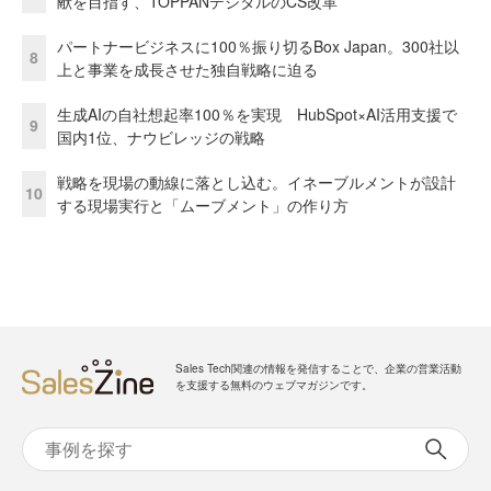
献を目指す、TOPPANデジタルのCS改革
パートナービジネスに100％振り切るBox Japan。300社以
8
上と事業を成長させた独自戦略に迫る
生成AIの自社想起率100％を実現 HubSpot×AI活用支援で
9
国内1位、ナウビレッジの戦略
戦略を現場の動線に落とし込む。イネーブルメントが設計
10
する現場実行と「ムーブメント」の作り方
Sales Tech関連の情報を発信することで、企業の営業活動
を支援する無料のウェブマガジンです。