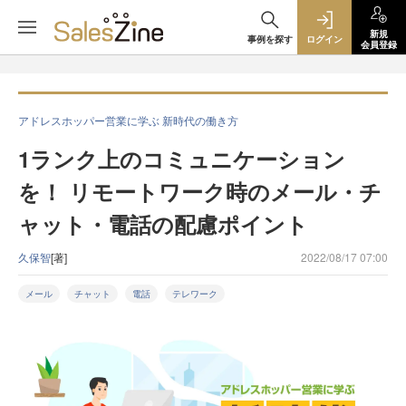
新規
事例を探す
ログイン
会員登録
アドレスホッパー営業に学ぶ 新時代の働き方
1ランク上のコミュニケーション
を！ リモートワーク時のメール・チ
ャット・電話の配慮ポイント
久保智
[著]
2022/08/17 07:00
メール
チャット
電話
テレワーク