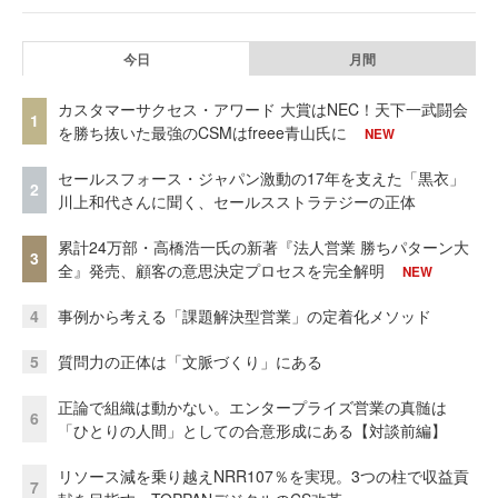
今日
月間
カスタマーサクセス・アワード 大賞はNEC！天下一武闘会
1
を勝ち抜いた最強のCSMはfreee青山氏に
NEW
セールスフォース・ジャパン激動の17年を支えた「黒衣」
2
川上和代さんに聞く、セールスストラテジーの正体
累計24万部・高橋浩一氏の新著『法人営業 勝ちパターン大
3
全』発売、顧客の意思決定プロセスを完全解明
NEW
4
事例から考える「課題解決型営業」の定着化メソッド
5
質問力の正体は「文脈づくり」にある
正論で組織は動かない。エンタープライズ営業の真髄は
6
「ひとりの人間」としての合意形成にある【対談前編】
リソース減を乗り越えNRR107％を実現。3つの柱で収益貢
7