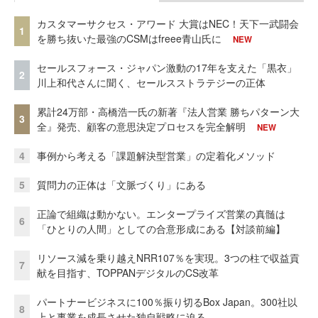
カスタマーサクセス・アワード 大賞はNEC！天下一武闘会
1
を勝ち抜いた最強のCSMはfreee青山氏に
NEW
セールスフォース・ジャパン激動の17年を支えた「黒衣」
2
川上和代さんに聞く、セールスストラテジーの正体
累計24万部・高橋浩一氏の新著『法人営業 勝ちパターン大
3
全』発売、顧客の意思決定プロセスを完全解明
NEW
4
事例から考える「課題解決型営業」の定着化メソッド
5
質問力の正体は「文脈づくり」にある
正論で組織は動かない。エンタープライズ営業の真髄は
6
「ひとりの人間」としての合意形成にある【対談前編】
リソース減を乗り越えNRR107％を実現。3つの柱で収益貢
7
献を目指す、TOPPANデジタルのCS改革
パートナービジネスに100％振り切るBox Japan。300社以
8
上と事業を成長させた独自戦略に迫る