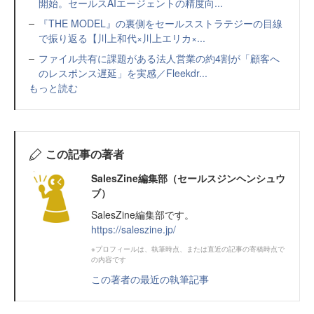
開始。セールスAIエージェントの精度向...
『THE MODEL』の裏側をセールスストラテジーの目線
で振り返る【川上和代×川上エリカ×...
ファイル共有に課題がある法人営業の約4割が「顧客へ
のレスポンス遅延」を実感／Fleekdr...
もっと読む
この記事の著者
SalesZine編集部（セールスジンヘンシュウ
ブ）
SalesZine編集部です。
https://saleszine.jp/
※プロフィールは、執筆時点、または直近の記事の寄稿時点で
の内容です
この著者の最近の執筆記事