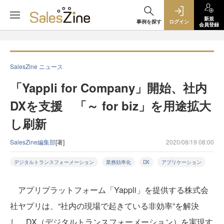
新規
事例を探す
ログイン
会員登録
SalesZine ニュース
「Yappli for Company」開始、社内
DXを支援 「～ for biz」を用途拡大
し刷新
SalesZine編集部
[著]
2020/08/19 08:00
デジタルトランスフォーメーション
業務効率化
DX
アプリケーション
アプリプラットフォーム「Yappli」を提供する株式会
社ヤプリは、“社内の現場で起きている非効率”を解決
し、DX（デジタルトランスフォーメーション）を実現す