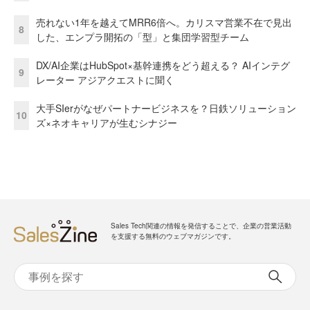
売れない1年を越えてMRR6倍へ。カリスマ営業不在で見出
8
した、エンプラ開拓の「型」と集団学習型チーム
DX/AI企業はHubSpot×基幹連携をどう超える？ AIインテグ
9
レーター アジアクエストに聞く
大手SIerがなぜパートナービジネスを？日鉄ソリューション
10
ズ×ネオキャリアが生むシナジー
Sales Tech関連の情報を発信することで、企業の営業活動
を支援する無料のウェブマガジンです。