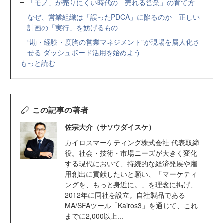
「モノ」が売りにくい時代の「売れる営業」の育て方
なぜ、営業組織は「誤ったPDCA」に陥るのか 正しい
計画の「実行」を妨げるもの
“勘・経験・度胸の営業マネジメント”が現場を属人化さ
せる ダッシュボード活用を始めよう
もっと読む
この記事の著者
佐宗大介（サソウダイスケ）
カイロスマーケティング株式会社 代表取締
役。社会・技術・市場ニーズが大きく変化
する現代において、持続的な経済発展や雇
用創出に貢献したいと願い、「マーケティ
ングを、もっと身近に。」を理念に掲げ、
2012年に同社を設立。自社製品である
MA/SFAツール「Kairos3」を通じて、これ
までに2,000以上...