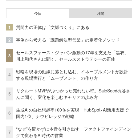
今日
月間
1
質問力の正体は「文脈づくり」にある
2
事例から考える「課題解決型営業」の定着化メソッド
セールスフォース・ジャパン激動の17年を支えた「黒衣」
3
川上和代さんに聞く、セールスストラテジーの正体
戦略を現場の動線に落とし込む。イネーブルメントが設計
4
する現場実行と「ムーブメント」の作り方
リクルートMVPがぶつかった売れない壁。SaleSeed梶谷さ
5
んに聞く、変化を楽しむキャリアの歩み方
生成AIの自社想起率100％を実現 HubSpot×AI活用支援で
6
国内1位、ナウビレッジの戦略
“なぜ”を聞かずに本音を引き出す ファクトファインディン
7
グで変わるAI時代の営業