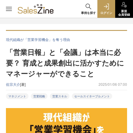
新規
事例を探す
ログイン
会員登録
現代組織が「営業学習機会」を奪う理由
「営業日報」と「会議」は本当に必
要？ 育成と成果創出に活かすために
マネージャーができること
佐宗大介
[著]
2025/01/06 07:00
マネジメント
営業戦略
営業スキル
セールスイネーブルメント