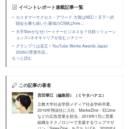
イベントレポート連載記事一覧
カスタマーサクセス・アワード 大賞はNEC！天下一武
闘会を勝ち抜いた最強のCSMはfree...
大手SIerがなぜパートナービジネスを？日鉄ソリューシ
ョンズ×ネオキャリアが生むシナジー
グランプリは花王！YouTube Works Awards Japan
2026の受賞作品...
もっと読む
この記事の著者
宮田華江（編集部）（ミヤタハナエ）
立教大学社会学部メディア社会学科卒業。
2016年翔泳社に入社、MarkeZine・ECzine
などの広告営業を担当。2019年1月に営業
組織をテクノロジーで支援するウェブマガ
ジン「SalesZine」を立ち上げる。2020年4