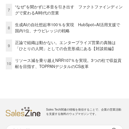
“なぜ”を聞かずに本音を引き出す ファクトファインディン
7
グで変わるAI時代の営業
生成AIの自社想起率100％を実現 HubSpot×AI活用支援で
8
国内1位、ナウビレッジの戦略
正論で組織は動かない。エンタープライズ営業の真髄は
9
「ひとりの人間」としての合意形成にある【対談前編】
リソース減を乗り越えNRR107％を実現。3つの柱で収益貢
10
献を目指す、TOPPANデジタルのCS改革
Sales Tech関連の情報を発信することで、企業の営業活動
を支援する無料のウェブマガジンです。