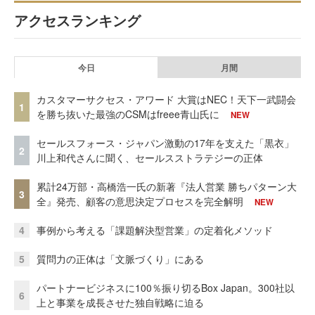
アクセスランキング
今日
月間
カスタマーサクセス・アワード 大賞はNEC！天下一武闘会
1
を勝ち抜いた最強のCSMはfreee青山氏に
NEW
セールスフォース・ジャパン激動の17年を支えた「黒衣」
2
川上和代さんに聞く、セールスストラテジーの正体
累計24万部・高橋浩一氏の新著『法人営業 勝ちパターン大
3
全』発売、顧客の意思決定プロセスを完全解明
NEW
4
事例から考える「課題解決型営業」の定着化メソッド
5
質問力の正体は「文脈づくり」にある
パートナービジネスに100％振り切るBox Japan。300社以
6
上と事業を成長させた独自戦略に迫る