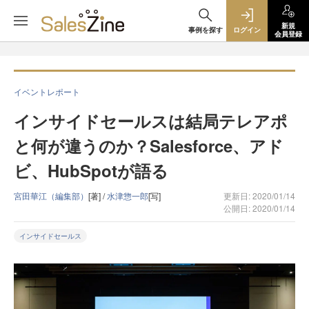
新規
事例を探す
ログイン
会員登録
イベントレポート
インサイドセールスは結局テレアポ
と何が違うのか？Salesforce、アド
ビ、HubSpotが語る
宮田華江（編集部）
[著] /
水津惣一郎
[写]
更新日: 2020/01/14
公開日: 2020/01/14
インサイドセールス