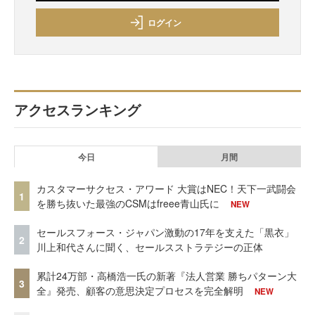
ログイン
アクセスランキング
今日
月間
カスタマーサクセス・アワード 大賞はNEC！天下一武闘会
1
を勝ち抜いた最強のCSMはfreee青山氏に
NEW
セールスフォース・ジャパン激動の17年を支えた「黒衣」
2
川上和代さんに聞く、セールスストラテジーの正体
累計24万部・高橋浩一氏の新著『法人営業 勝ちパターン大
3
全』発売、顧客の意思決定プロセスを完全解明
NEW