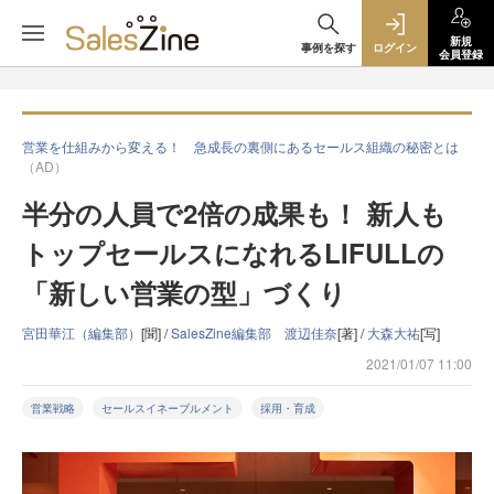
新規
事例を探す
ログイン
会員登録
営業を仕組みから変える！ 急成長の裏側にあるセールス組織の秘密とは
（AD）
半分の人員で2倍の成果も！ 新人も
トップセールスになれるLIFULLの
「新しい営業の型」づくり
宮田華江（編集部）
[聞] /
SalesZine編集部 渡辺佳奈
[著] /
大森大祐
[写]
2021/01/07 11:00
営業戦略
セールスイネーブルメント
採用・育成