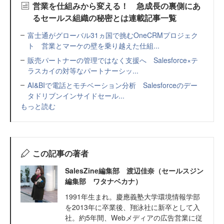
営業を仕組みから変える！ 急成長の裏側にあ
るセールス組織の秘密とは連載記事一覧
富士通がグローバル31ヵ国で挑むOneCRMプロジェク
ト 営業とマーケの壁を乗り越えた仕組...
販売パートナーの管理ではなく支援へ Salesforce×テ
ラスカイの対等なパートナーシッ...
AI&BIで電話とモチベーション分析 Salesforceのデー
タドリブンインサイドセール...
もっと読む
この記事の著者
SalesZine編集部 渡辺佳奈（セールスジン
編集部 ワタナベカナ）
1991年生まれ。慶應義塾大学環境情報学部
を2013年に卒業後、翔泳社に新卒として入
社。約5年間、Webメディアの広告営業に従