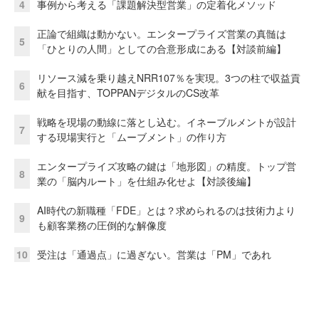
4
事例から考える「課題解決型営業」の定着化メソッド
正論で組織は動かない。エンタープライズ営業の真髄は
5
「ひとりの人間」としての合意形成にある【対談前編】
リソース減を乗り越えNRR107％を実現。3つの柱で収益貢
6
献を目指す、TOPPANデジタルのCS改革
戦略を現場の動線に落とし込む。イネーブルメントが設計
7
する現場実行と「ムーブメント」の作り方
エンタープライズ攻略の鍵は「地形図」の精度。トップ営
8
業の「脳内ルート」を仕組み化せよ【対談後編】
AI時代の新職種「FDE」とは？求められるのは技術力より
9
も顧客業務の圧倒的な解像度
10
受注は「通過点」に過ぎない。営業は「PM」であれ