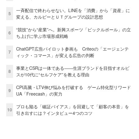
一斉配信で終わらせない。LINEを「消費」から「資産」に
5
変える、カルビーとＵＴグループの設計思想
“競技”から“産業”へ。新興スポーツ「ピックルボール」の立
6
ち上げに学ぶ市場形成戦略
ChatGPT広告パイロット参画も Criteoの「エージェンテ
7
ィック・コマース」が変える広告の判断
事業とCSRは一体である――生涯ブランドを目指すオルビ
8
スが10代に“セルフケア”を教える理由
CPI高騰・LTV伸び悩みを打破する ゲーム特化型リワード
9
UA「Freecash」の実力
プロも陥る「確証バイアス」を回避して「顧客の本音」を
10
引き出すには？インタビュー4つのコツ