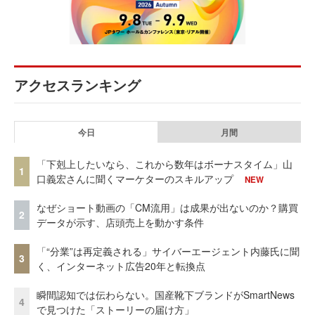
アクセスランキング
今日
月間
「下剋上したいなら、これから数年はボーナスタイム」山
1
口義宏さんに聞くマーケターのスキルアップ
NEW
なぜショート動画の「CM流用」は成果が出ないのか？購買
2
データが示す、店頭売上を動かす条件
「“分業”は再定義される」サイバーエージェント内藤氏に聞
3
く、インターネット広告20年と転換点
瞬間認知では伝わらない。国産靴下ブランドがSmartNews
4
で見つけた「ストーリーの届け方」