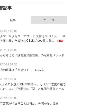
着記事
記事
ニュース
/08/07 09:00
タマーサクセス・アワード 大賞はNEC！天下一武
を勝ち抜いた最強のCSMはfreee青山氏に
NEW
/07/24 07:00
から考える「課題解決型営業」の定着化メソッド
/07/22 07:30
力の正体は「文脈づくり」にある
/07/17 07:30
ない1年を越えてMRR6倍へ。カリスマ営業不在で
した、エンプラ開拓の「型」と集団学習型チーム
/07/15 09:00
プ営業が「困りごとは何か」を聞かない理由