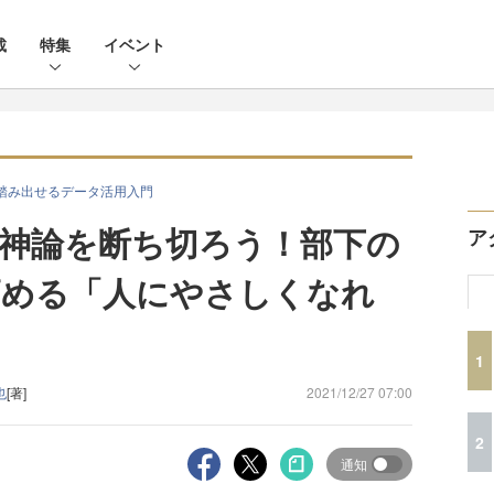
載
特集
イベント
を踏み出せるデータ活用入門
神論を断ち切ろう！部下の
ア
高める「人にやさしくなれ
1
也
[著]
2021/12/27 07:00
2
通知