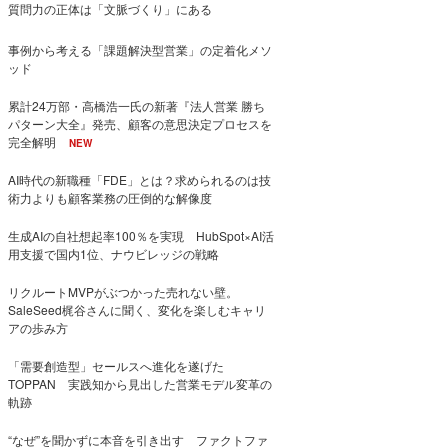
質問力の正体は「文脈づくり」にある
事例から考える「課題解決型営業」の定着化メソ
ッド
累計24万部・高橋浩一氏の新著『法人営業 勝ち
パターン大全』発売、顧客の意思決定プロセスを
完全解明
NEW
AI時代の新職種「FDE」とは？求められるのは技
術力よりも顧客業務の圧倒的な解像度
生成AIの自社想起率100％を実現 HubSpot×AI活
用支援で国内1位、ナウビレッジの戦略
リクルートMVPがぶつかった売れない壁。
SaleSeed梶谷さんに聞く、変化を楽しむキャリ
アの歩み方
「需要創造型」セールスへ進化を遂げた
TOPPAN 実践知から見出した営業モデル変革の
軌跡
“なぜ”を聞かずに本音を引き出す ファクトファ