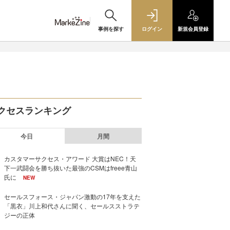
事例を探す
ログイン
新規
会員登録
クセスランキング
今日
月間
カスタマーサクセス・アワード 大賞はNEC！天
下一武闘会を勝ち抜いた最強のCSMはfreee青山
氏に
NEW
セールスフォース・ジャパン激動の17年を支えた
「黒衣」川上和代さんに聞く、セールスストラテ
ジーの正体