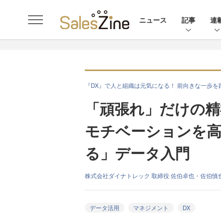
ニュース
記事
連
『DX』で人と組織は元気になる！ 前向きな一歩
「頑張れ」だけの精
モチベーションを
る」データ入門
株式会社ダイナトレック 取締役 佐伯卓也・佐伯慎
データ活用
マネジメント
DX