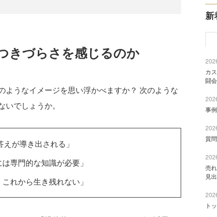
新
つきづらさを感じるのか
2026
カス
闘会
ようなイメージを思い浮かべますか？ 次のような
2026
ないでしょうか。
事例
2026
質問
、答えが導き出される」
2026
には専門的な知識が必要」
売れ
見出
、これから生き残れない」
2026
トッ