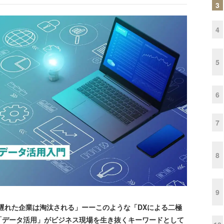
3
4
5
6
7
8
9
遅れた企業は淘汰される」ーーこのような「DXによる二極
「データ活用」がビジネス現場を生き抜くキーワードとして