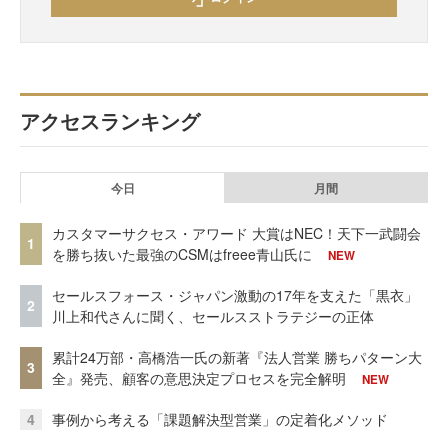
アクセスランキング
今日
月間
カスタマーサクセス・アワード 大賞はNEC！天下一武闘会
1
を勝ち抜いた最強のCSMはfreee青山氏に
NEW
セールスフォース・ジャパン激動の17年を支えた「黒衣」
2
川上和代さんに聞く、セールスストラテジーの正体
累計24万部・高橋浩一氏の新著『法人営業 勝ちパターン大
3
全』発売、顧客の意思決定プロセスを完全解明
NEW
4
事例から考える「課題解決型営業」の定着化メソッド