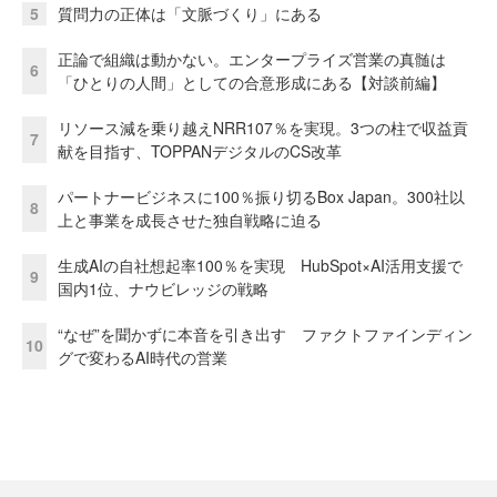
5
質問力の正体は「文脈づくり」にある
正論で組織は動かない。エンタープライズ営業の真髄は
6
「ひとりの人間」としての合意形成にある【対談前編】
リソース減を乗り越えNRR107％を実現。3つの柱で収益貢
7
献を目指す、TOPPANデジタルのCS改革
パートナービジネスに100％振り切るBox Japan。300社以
8
上と事業を成長させた独自戦略に迫る
生成AIの自社想起率100％を実現 HubSpot×AI活用支援で
9
国内1位、ナウビレッジの戦略
“なぜ”を聞かずに本音を引き出す ファクトファインディン
10
グで変わるAI時代の営業