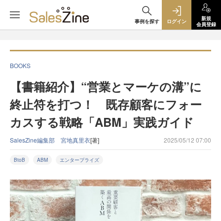
新規
事例を探す
ログイン
会員登録
BOOKS
【書籍紹介】“営業とマーケの溝”に
終止符を打つ！ 既存顧客にフォー
カスする戦略「ABM」実践ガイド
SalesZine編集部 宮地真里衣
[著]
2025/05/12 07:00
BtoB
ABM
エンタープライズ