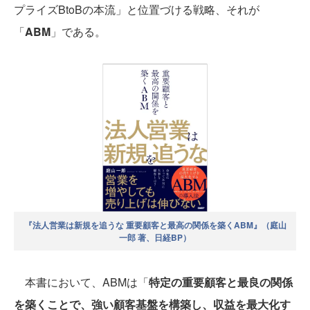
プライズBtoBの本流」と位置づける戦略、それが
「
ABM
」である。
『法人営業は新規を追うな 重要顧客と最高の関係を築くABM』（庭山
一郎 著、日経BP）
本書において、ABMは「
特定の重要顧客と最良の関係
を築くことで、強い顧客基盤を構築し、収益を最大化す