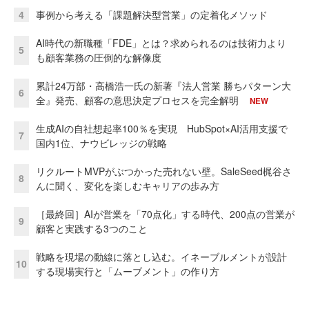
4
事例から考える「課題解決型営業」の定着化メソッド
AI時代の新職種「FDE」とは？求められるのは技術力より
5
も顧客業務の圧倒的な解像度
累計24万部・高橋浩一氏の新著『法人営業 勝ちパターン大
6
全』発売、顧客の意思決定プロセスを完全解明
NEW
生成AIの自社想起率100％を実現 HubSpot×AI活用支援で
7
国内1位、ナウビレッジの戦略
リクルートMVPがぶつかった売れない壁。SaleSeed梶谷さ
8
んに聞く、変化を楽しむキャリアの歩み方
［最終回］AIが営業を「70点化」する時代、200点の営業が
9
顧客と実践する3つのこと
戦略を現場の動線に落とし込む。イネーブルメントが設計
10
する現場実行と「ムーブメント」の作り方