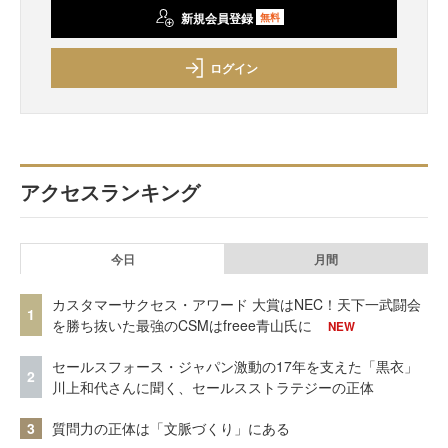
新規会員登録
無料
ログイン
アクセスランキング
今日
月間
カスタマーサクセス・アワード 大賞はNEC！天下一武闘会
1
を勝ち抜いた最強のCSMはfreee青山氏に
NEW
セールスフォース・ジャパン激動の17年を支えた「黒衣」
2
川上和代さんに聞く、セールスストラテジーの正体
3
質問力の正体は「文脈づくり」にある