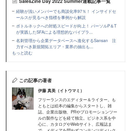
SalesZine Day 2022 Summer連載記事一覧
経験が浅いメンバーでも商談化率97％！ インサイドセ
ールスが見るべき指標を事例から解説
ボトルネックへの対処スピードが向上！ パーソルP＆T
が実践したSFAによる理想的なパイプラ...
名刺管理から企業データベースへ進化するSansan 注
力すべき新規開拓エリア・業界の抽出も...
もっと読む
この記事の著者
伊藤 真美（イトウマミ）
フリーランスのエディター＆ライター。も
ともとは絵本の編集からスタートし、雑
誌、企業出版物、PRやプロモーションツー
ルの製作などを経て独立。ビジネス系を中
心に、カタログやWebサイト、広報誌ま
で、メディアを問わずコンテンツディレク