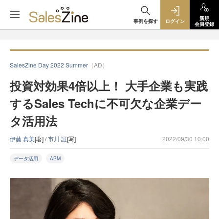
新規
事例を探す
ログイン
会員登録
SalesZine Day 2022 Summer
（AD）
投資対効果4倍以上！ 大手企業も実践
するSales Techに不可欠な企業デー
タ活用法
伊藤 真美
[著] /
市川 証
[写]
2022/09/30 10:00
データ活用
ABM