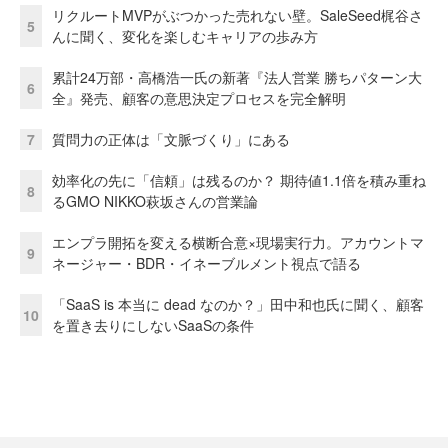
リクルートMVPがぶつかった売れない壁。SaleSeed梶谷さ
5
んに聞く、変化を楽しむキャリアの歩み方
累計24万部・高橋浩一氏の新著『法人営業 勝ちパターン大
6
全』発売、顧客の意思決定プロセスを完全解明
7
質問力の正体は「文脈づくり」にある
効率化の先に「信頼」は残るのか？ 期待値1.1倍を積み重ね
8
るGMO NIKKO萩坂さんの営業論
エンプラ開拓を変える横断合意×現場実行力。アカウントマ
9
ネージャー・BDR・イネーブルメント視点で語る
「SaaS is 本当に dead なのか？」田中和也氏に聞く、顧客
10
を置き去りにしないSaaSの条件