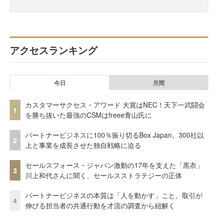
アクセスランキング
今日
月間
カスタマーサクセス・アワード 大賞はNEC！天下一武闘会
1
を勝ち抜いた最強のCSMはfreee青山氏に
パートナービジネスに100％振り切るBox Japan。300社以
2
上と事業を成長させた独自戦略に迫る
セールスフォース・ジャパン激動の17年を支えた「黒衣」
3
川上和代さんに聞く、セールスストラテジーの正体
パートナービジネスの本質は「人を動かす」こと。取引が
4
伸びる担当者の共通行動を才流の調査から紐解く