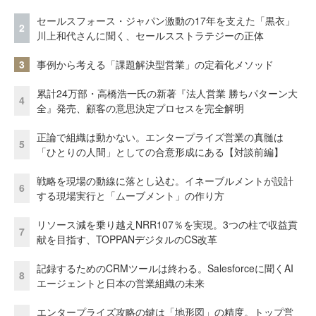
セールスフォース・ジャパン激動の17年を支えた「黒衣」
2
川上和代さんに聞く、セールスストラテジーの正体
3
事例から考える「課題解決型営業」の定着化メソッド
累計24万部・高橋浩一氏の新著『法人営業 勝ちパターン大
4
全』発売、顧客の意思決定プロセスを完全解明
正論で組織は動かない。エンタープライズ営業の真髄は
5
「ひとりの人間」としての合意形成にある【対談前編】
戦略を現場の動線に落とし込む。イネーブルメントが設計
6
する現場実行と「ムーブメント」の作り方
リソース減を乗り越えNRR107％を実現。3つの柱で収益貢
7
献を目指す、TOPPANデジタルのCS改革
記録するためのCRMツールは終わる。Salesforceに聞くAI
8
エージェントと日本の営業組織の未来
エンタープライズ攻略の鍵は「地形図」の精度。トップ営