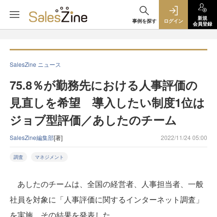
新規
事例を探す
ログイン
会員登録
SalesZine ニュース
75.8％が勤務先における人事評価の
見直しを希望 導入したい制度1位は
ジョブ型評価／あしたのチーム
SalesZine編集部
[著]
2022/11/24 05:00
調査
マネジメント
あしたのチームは、全国の経営者、人事担当者、一般
社員を対象に「人事評価に関するインターネット調査」
を実施。その結果を発表した。