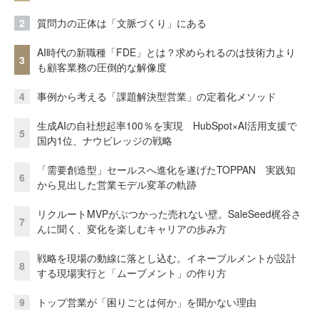
2
質問力の正体は「文脈づくり」にある
AI時代の新職種「FDE」とは？求められるのは技術力より
3
も顧客業務の圧倒的な解像度
4
事例から考える「課題解決型営業」の定着化メソッド
生成AIの自社想起率100％を実現 HubSpot×AI活用支援で
5
国内1位、ナウビレッジの戦略
「需要創造型」セールスへ進化を遂げたTOPPAN 実践知
6
から見出した営業モデル変革の軌跡
リクルートMVPがぶつかった売れない壁。SaleSeed梶谷さ
7
んに聞く、変化を楽しむキャリアの歩み方
戦略を現場の動線に落とし込む。イネーブルメントが設計
8
する現場実行と「ムーブメント」の作り方
9
トップ営業が「困りごとは何か」を聞かない理由