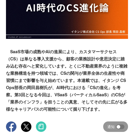
SaaS市場の成熟やAIの進展により、カスタマーサクセス
（CS）は単なる導入支援から、顧客の業務設計や意思決定に踏
み込む存在へと変化しています。とくに不動産業界のように複雑
な業務構造を持つ領域では、CSの関与が業界全体の生産性や商
習慣にまで影響を与え始めています。本連載では、イタンジ CS
Ops部長の岡田昌樹氏が、AI時代における「CSの進化」を考
察。第3回となる今回は、VSaaS（バーティカルSaaS）のCSが
「業界のインフラ」を担うことの真意、そしてその先に広がる多
様なキャリアパスの可能性について掘り下げます。
通知