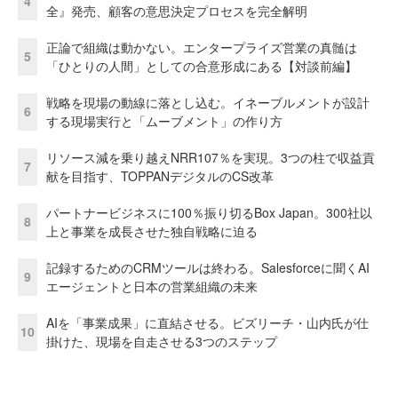
4
全』発売、顧客の意思決定プロセスを完全解明
正論で組織は動かない。エンタープライズ営業の真髄は
5
「ひとりの人間」としての合意形成にある【対談前編】
戦略を現場の動線に落とし込む。イネーブルメントが設計
6
する現場実行と「ムーブメント」の作り方
リソース減を乗り越えNRR107％を実現。3つの柱で収益貢
7
献を目指す、TOPPANデジタルのCS改革
パートナービジネスに100％振り切るBox Japan。300社以
8
上と事業を成長させた独自戦略に迫る
記録するためのCRMツールは終わる。Salesforceに聞くAI
9
エージェントと日本の営業組織の未来
AIを「事業成果」に直結させる。ビズリーチ・山内氏が仕
10
掛けた、現場を自走させる3つのステップ