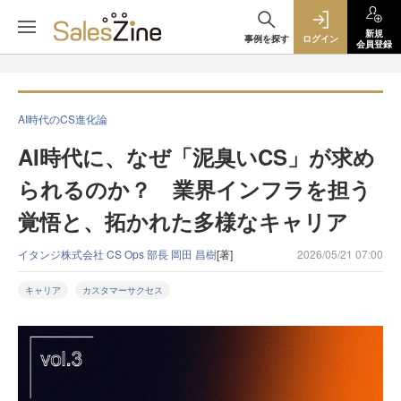
新規
事例を探す
ログイン
会員登録
AI時代のCS進化論
AI時代に、なぜ「泥臭いCS」が求め
られるのか？ 業界インフラを担う
覚悟と、拓かれた多様なキャリア
イタンジ株式会社 CS Ops 部長 岡田 昌樹
[著]
2026/05/21 07:00
キャリア
カスタマーサクセス