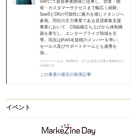
SIerにて新規事業開発に従事し、営業・開
発・カスタマーサクセスまで幅広く経験。
SaaSとDXの可能性に魅力を感じイタンジへ
参画。同社の主力事業である賃貸募集支援
事業において、CS組織立ち上げから体制構
築を牽引し、エンタープライズ領域を主
導。現在は約40名規模のメンバーを率い、
セールス及びサポートチームとも連携を
強...
※プロフィールは、執筆時点、または直近の記事の寄稿時点で
の内容です
この著者の最近の執筆記事
イベント