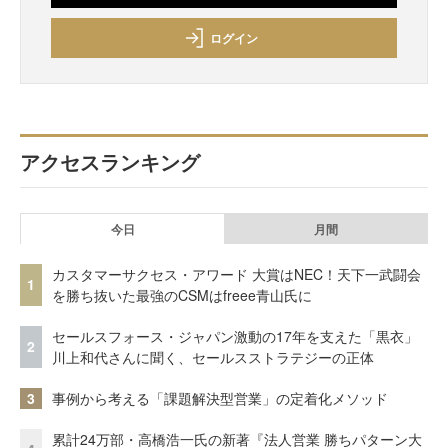
ログイン
アクセスランキング
今日
月間
カスタマーサクセス・アワード 大賞はNEC！天下一武闘会
1
を勝ち抜いた最強のCSMはfreee青山氏に
セールスフォース・ジャパン激動の17年を支えた「黒衣」
2
川上和代さんに聞く、セールスストラテジーの正体
3
事例から考える「課題解決型営業」の定着化メソッド
累計24万部・高橋浩一氏の新著『法人営業 勝ちパターン大