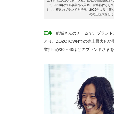
2011年にZOZOに新卒入社。ZOZOの物流拠
ぶ。2013年にEC事業部へ異動。営業補佐と
して、複数のブランドを担当。2022年より、
の売上拡大を行う
正井
結城さんのチームで、ブランド
とり、ZOZOTOWNでの売上最大化
業担当が30～40ほどのブランドさま