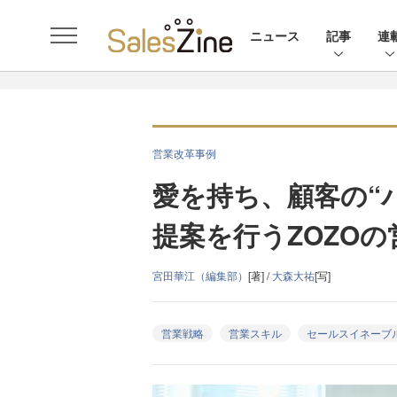
ニュース
記事
連
営業改革事例
愛を持ち、顧客の“
提案を行うZOZO
宮田華江（編集部）
[著] /
大森大祐
[写]
営業戦略
営業スキル
セールスイネーブ