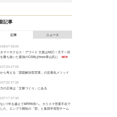
着記事
記事
ニュース
/08/07 09:00
タマーサクセス・アワード 大賞はNEC！天下一武
を勝ち抜いた最強のCSMはfreee青山氏に
NEW
/07/24 07:00
から考える「課題解決型営業」の定着化メソッド
/07/22 07:30
力の正体は「文脈づくり」にある
/07/17 07:30
ない1年を越えてMRR6倍へ。カリスマ営業不在で
した、エンプラ開拓の「型」と集団学習型チーム