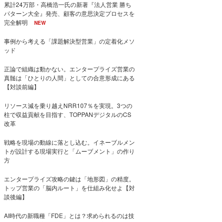
累計24万部・高橋浩一氏の新著『法人営業 勝ち
パターン大全』発売、顧客の意思決定プロセスを
完全解明
NEW
事例から考える「課題解決型営業」の定着化メソ
ッド
正論で組織は動かない。エンタープライズ営業の
真髄は「ひとりの人間」としての合意形成にある
【対談前編】
リソース減を乗り越えNRR107％を実現。3つの
柱で収益貢献を目指す、TOPPANデジタルのCS
改革
戦略を現場の動線に落とし込む。イネーブルメン
トが設計する現場実行と「ムーブメント」の作り
方
エンタープライズ攻略の鍵は「地形図」の精度。
トップ営業の「脳内ルート」を仕組み化せよ【対
談後編】
AI時代の新職種「FDE」とは？求められるのは技