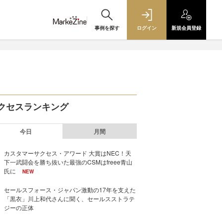
事例を探す
ログイン
新規
会員登録
クセスランキング
今日
月間
カスタマーサクセス・アワード 大賞はNEC！天
下一武闘会を勝ち抜いた最強のCSMはfreee青山
氏に
NEW
セールスフォース・ジャパン激動の17年を支えた
「黒衣」川上和代さんに聞く、セールスストラテ
ジーの正体