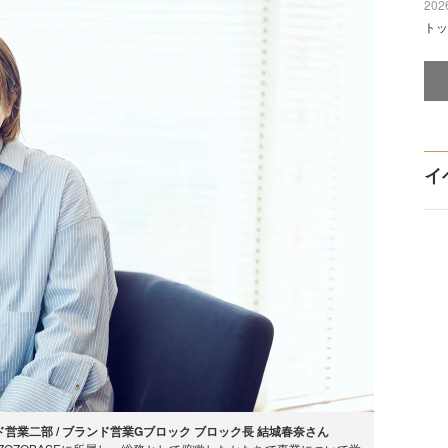
2026
トッ
イ
ンド営業二部 / ブランド営業Gブロック ブロック長 結城春奈さん