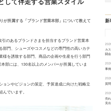
として伴走する営業スタイル
新
たりが所属する「ブランド営業本部」について教えて
取引のあるブランドさまを担当するブランド営業本
2026
る部門、シューズやコスメなどの専門性の高いカテ
カス
闘会
業様を誘致する部門、商品の企画や生産を行う部門
2026
本部には、130名以上のメンバーが所属していま
事例
2026
ションやビジョンの策定、予算達成に向けた戦略立
質問
組んでいます。
2026
売れ
見出