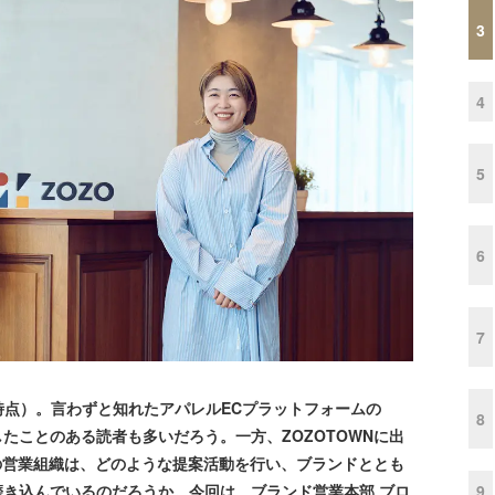
3
4
5
6
7
2月時点）。言わずと知れたアパレルECプラットフォームの
8
したことのある読者も多いだろう。一方、ZOZOTOWNに出
の営業組織は、どのような提案活動を行い、ブランドととも
9
を磨き込んでいるのだろうか。今回は、ブランド営業本部 ブロ