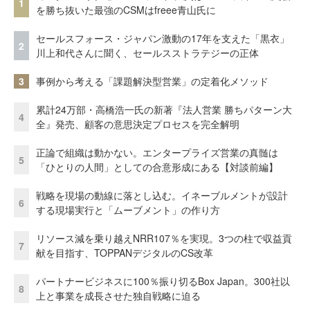
1
を勝ち抜いた最強のCSMはfreee青山氏に
セールスフォース・ジャパン激動の17年を支えた「黒衣」
2
川上和代さんに聞く、セールスストラテジーの正体
3
事例から考える「課題解決型営業」の定着化メソッド
累計24万部・高橋浩一氏の新著『法人営業 勝ちパターン大
4
全』発売、顧客の意思決定プロセスを完全解明
正論で組織は動かない。エンタープライズ営業の真髄は
5
「ひとりの人間」としての合意形成にある【対談前編】
戦略を現場の動線に落とし込む。イネーブルメントが設計
6
する現場実行と「ムーブメント」の作り方
リソース減を乗り越えNRR107％を実現。3つの柱で収益貢
7
献を目指す、TOPPANデジタルのCS改革
パートナービジネスに100％振り切るBox Japan。300社以
8
上と事業を成長させた独自戦略に迫る