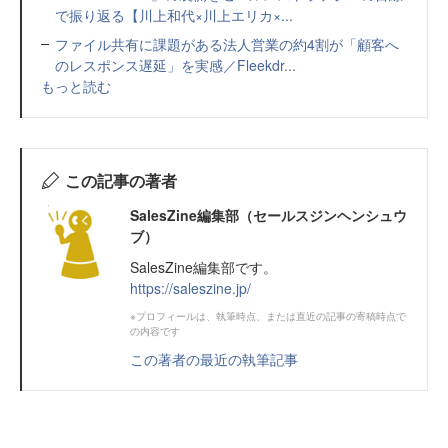
で振り返る【川上和代×川上エリカ×...
ファイル共有に課題がある法人営業の約4割が「顧客へ
のレスポンス遅延」を実感／Fleekdr...
もっと読む
この記事の著者
SalesZine編集部（セールスジンヘンシュウ
ブ）
SalesZine編集部です。
https://saleszine.jp/
※プロフィールは、執筆時点、または直近の記事の寄稿時点で
の内容です
この著者の最近の執筆記事