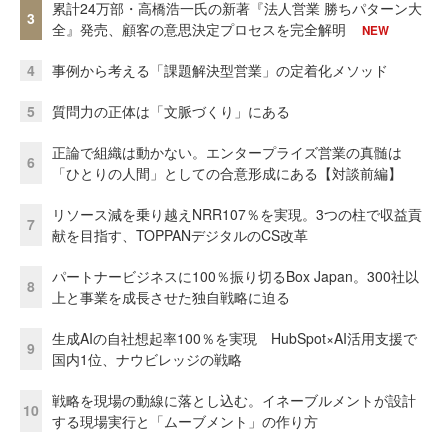
累計24万部・高橋浩一氏の新著『法人営業 勝ちパターン大
3
全』発売、顧客の意思決定プロセスを完全解明
NEW
4
事例から考える「課題解決型営業」の定着化メソッド
5
質問力の正体は「文脈づくり」にある
正論で組織は動かない。エンタープライズ営業の真髄は
6
「ひとりの人間」としての合意形成にある【対談前編】
リソース減を乗り越えNRR107％を実現。3つの柱で収益貢
7
献を目指す、TOPPANデジタルのCS改革
パートナービジネスに100％振り切るBox Japan。300社以
8
上と事業を成長させた独自戦略に迫る
生成AIの自社想起率100％を実現 HubSpot×AI活用支援で
9
国内1位、ナウビレッジの戦略
戦略を現場の動線に落とし込む。イネーブルメントが設計
10
する現場実行と「ムーブメント」の作り方