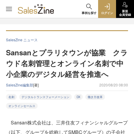
新規
事例を探す
ログイン
会員登録
SalesZine ニュース
Sansanとプラリタウンが協業 クラ
ウド名刺管理とオンライン名刺で中
小企業のデジタル経営を推進へ
SalesZine編集部
[著]
2020/08/20 08:00
名刺
デジタルトランスフォーメーション
DX
働き方改革
オンラインセールス
Sansan株式会社は、三井住友フィナンシャルグループ
（以下、グループを総称してSMBCグループ）の子会社