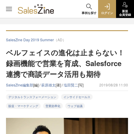
新規
事例を探す
ログイン
会員登録
SalesZine Day 2019 Summer
（AD）
ベルフェイスの進化は止まらない！
録画機能で営業を育成、Salesforce
連携で商談データ活用も期待
SalesZine編集部
[編] /
萩原雄太
[著] /
塩田賢二
[写]
2019/08/28 11:00
デジタルトランスフォーメーション
インサイドセールス
販促・マーケティング
営業効率化
ウェブ会議