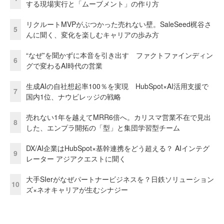
する現場実行と「ムーブメント」の作り方
リクルートMVPがぶつかった売れない壁。SaleSeed梶谷さ
5
んに聞く、変化を楽しむキャリアの歩み方
“なぜ”を聞かずに本音を引き出す ファクトファインディン
6
グで変わるAI時代の営業
生成AIの自社想起率100％を実現 HubSpot×AI活用支援で
7
国内1位、ナウビレッジの戦略
売れない1年を越えてMRR6倍へ。カリスマ営業不在で見出
8
した、エンプラ開拓の「型」と集団学習型チーム
DX/AI企業はHubSpot×基幹連携をどう超える？ AIインテグ
9
レーター アジアクエストに聞く
大手SIerがなぜパートナービジネスを？日鉄ソリューション
10
ズ×ネオキャリアが生むシナジー