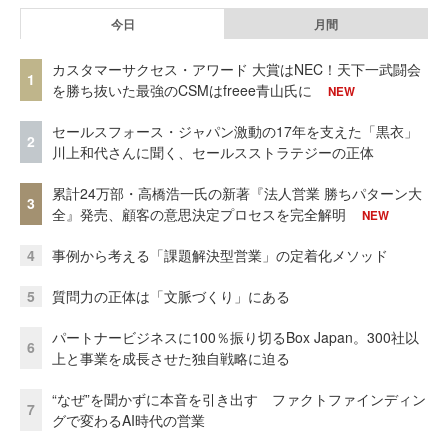
今日
月間
カスタマーサクセス・アワード 大賞はNEC！天下一武闘会
1
を勝ち抜いた最強のCSMはfreee青山氏に
NEW
セールスフォース・ジャパン激動の17年を支えた「黒衣」
2
川上和代さんに聞く、セールスストラテジーの正体
累計24万部・高橋浩一氏の新著『法人営業 勝ちパターン大
3
全』発売、顧客の意思決定プロセスを完全解明
NEW
4
事例から考える「課題解決型営業」の定着化メソッド
5
質問力の正体は「文脈づくり」にある
パートナービジネスに100％振り切るBox Japan。300社以
6
上と事業を成長させた独自戦略に迫る
“なぜ”を聞かずに本音を引き出す ファクトファインディン
7
グで変わるAI時代の営業