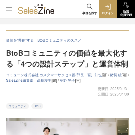
新規
事例を探す
ログイン
会員登録
価値を“共創”する BtoBコミュニティのススメ
BtoBコミュニティの価値を最大化す
る「4つの設計ステップ」と運営体制
コミューン株式会社 カスタマーサクセス部 部長 宮川知也
[話] /
猪飼 綾
[著] /
SalesZine編集部 高橋愛里
[聞] /
草野 晃子
[写]
更新日: 2025/01/31
公開日: 2025/01/30
コミュニティ
BtoB