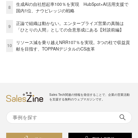
生成AIの自社想起率100％を実現 HubSpot×AI活用支援で
8
国内1位、ナウビレッジの戦略
正論で組織は動かない。エンタープライズ営業の真髄は
9
「ひとりの人間」としての合意形成にある【対談前編】
リソース減を乗り越えNRR107％を実現。3つの柱で収益貢
10
献を目指す、TOPPANデジタルのCS改革
Sales Tech関連の情報を発信することで、企業の営業活動
を支援する無料のウェブマガジンです。