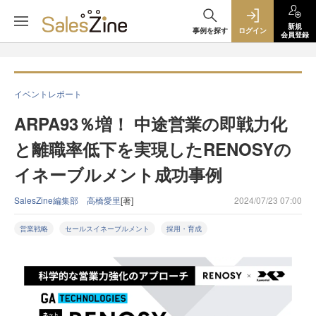
新規
事例を探す
ログイン
会員登録
イベントレポート
ARPA93％増！ 中途営業の即戦力化
と離職率低下を実現したRENOSYの
イネーブルメント成功事例
SalesZine編集部 高橋愛里
[著]
2024/07/23 07:00
営業戦略
セールスイネーブルメント
採用・育成