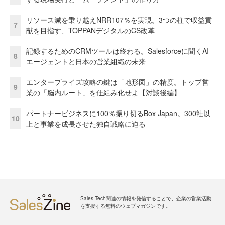
リソース減を乗り越えNRR107％を実現。3つの柱で収益貢
7
献を目指す、TOPPANデジタルのCS改革
記録するためのCRMツールは終わる。Salesforceに聞くAI
8
エージェントと日本の営業組織の未来
エンタープライズ攻略の鍵は「地形図」の精度。トップ営
9
業の「脳内ルート」を仕組み化せよ【対談後編】
パートナービジネスに100％振り切るBox Japan。300社以
10
上と事業を成長させた独自戦略に迫る
Sales Tech関連の情報を発信することで、企業の営業活動
を支援する無料のウェブマガジンです。