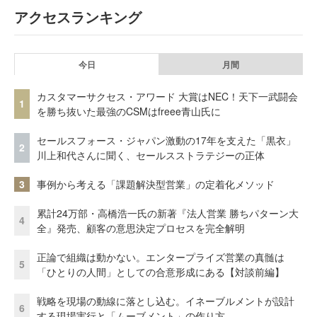
アクセスランキング
今日
月間
カスタマーサクセス・アワード 大賞はNEC！天下一武闘会
1
を勝ち抜いた最強のCSMはfreee青山氏に
セールスフォース・ジャパン激動の17年を支えた「黒衣」
2
川上和代さんに聞く、セールスストラテジーの正体
3
事例から考える「課題解決型営業」の定着化メソッド
累計24万部・高橋浩一氏の新著『法人営業 勝ちパターン大
4
全』発売、顧客の意思決定プロセスを完全解明
正論で組織は動かない。エンタープライズ営業の真髄は
5
「ひとりの人間」としての合意形成にある【対談前編】
戦略を現場の動線に落とし込む。イネーブルメントが設計
6
する現場実行と「ムーブメント」の作り方