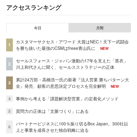
アクセスランキング
今日
月間
カスタマーサクセス・アワード 大賞はNEC！天下一武闘会
1
を勝ち抜いた最強のCSMはfreee青山氏に
NEW
セールスフォース・ジャパン激動の17年を支えた「黒衣」
2
川上和代さんに聞く、セールスストラテジーの正体
累計24万部・高橋浩一氏の新著『法人営業 勝ちパターン大
3
全』発売、顧客の意思決定プロセスを完全解明
NEW
4
事例から考える「課題解決型営業」の定着化メソッド
5
質問力の正体は「文脈づくり」にある
パートナービジネスに100％振り切るBox Japan。300社以
6
上と事業を成長させた独自戦略に迫る