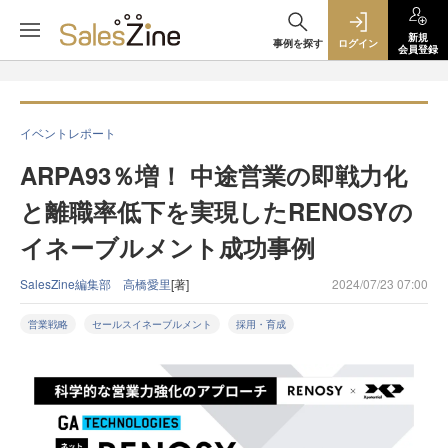
新規
事例を探す
ログイン
会員登録
イベントレポート
ARPA93％増！ 中途営業の即戦力化
と離職率低下を実現したRENOSYの
イネーブルメント成功事例
SalesZine編集部 高橋愛里
[著]
2024/07/23 07:00
営業戦略
セールスイネーブルメント
採用・育成