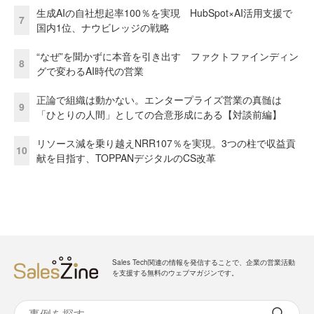
生成AIの自社想起率100％を実現 HubSpot×AI活用支援で
7
国内1位、ナウビレッジの戦略
“なぜ”を聞かずに本音を引き出す ファクトファインディン
8
グで変わるAI時代の営業
正論で組織は動かない。エンタープライズ営業の真髄は
9
「ひとりの人間」としての合意形成にある【対談前編】
リソース減を乗り越えNRR107％を実現。3つの柱で収益貢
10
献を目指す、TOPPANデジタルのCS改革
Sales Tech関連の情報を発信することで、企業の営業活動
を支援する無料のウェブマガジンです。