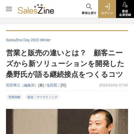
新規
事例を探す
ログイン
会員登録
SalesZine Day 2023 Winter
営業と販売の違いとは？ 顧客ニー
ズから新ソリューションを開発した
桑野氏が語る継続接点をつくるコツ
宮田華江（編集部）
[著] /
塩田賢二
[写]
2023/03/02 07:00
営業戦略
販促・マーケティング