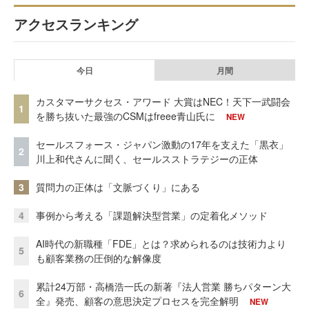
アクセスランキング
今日
月間
カスタマーサクセス・アワード 大賞はNEC！天下一武闘会
1
を勝ち抜いた最強のCSMはfreee青山氏に
NEW
セールスフォース・ジャパン激動の17年を支えた「黒衣」
2
川上和代さんに聞く、セールスストラテジーの正体
3
質問力の正体は「文脈づくり」にある
4
事例から考える「課題解決型営業」の定着化メソッド
AI時代の新職種「FDE」とは？求められるのは技術力より
5
も顧客業務の圧倒的な解像度
累計24万部・高橋浩一氏の新著『法人営業 勝ちパターン大
6
全』発売、顧客の意思決定プロセスを完全解明
NEW