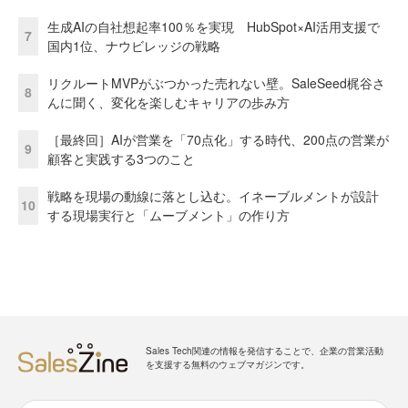
生成AIの自社想起率100％を実現 HubSpot×AI活用支援で
7
国内1位、ナウビレッジの戦略
リクルートMVPがぶつかった売れない壁。SaleSeed梶谷さ
8
んに聞く、変化を楽しむキャリアの歩み方
［最終回］AIが営業を「70点化」する時代、200点の営業が
9
顧客と実践する3つのこと
戦略を現場の動線に落とし込む。イネーブルメントが設計
10
する現場実行と「ムーブメント」の作り方
Sales Tech関連の情報を発信することで、企業の営業活動
を支援する無料のウェブマガジンです。