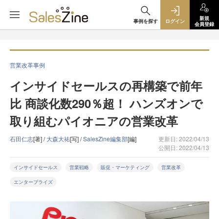
新規
事例を探す
ログイン
会員登録
営業改革事例
インサイドセールスの再構築で前年
比 商談化数290％超！ ハンズオンで
取り組むパイオニアの営業改革
石田仁志
[著] /
大森大祐
[写] /
SalesZine編集部
[編]
更新日: 2022/04/13
公開日: 2022/04/13
インサイドセールス
営業戦略
販促・マーケティング
営業改革
エンタープライズ