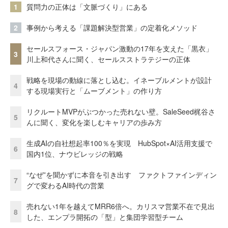
1
質問力の正体は「文脈づくり」にある
2
事例から考える「課題解決型営業」の定着化メソッド
セールスフォース・ジャパン激動の17年を支えた「黒衣」
3
川上和代さんに聞く、セールスストラテジーの正体
戦略を現場の動線に落とし込む。イネーブルメントが設計
4
する現場実行と「ムーブメント」の作り方
リクルートMVPがぶつかった売れない壁。SaleSeed梶谷さ
5
んに聞く、変化を楽しむキャリアの歩み方
生成AIの自社想起率100％を実現 HubSpot×AI活用支援で
6
国内1位、ナウビレッジの戦略
“なぜ”を聞かずに本音を引き出す ファクトファインディン
7
グで変わるAI時代の営業
売れない1年を越えてMRR6倍へ。カリスマ営業不在で見出
8
した、エンプラ開拓の「型」と集団学習型チーム