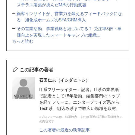
ステラス製薬が挑んだMRの行動変容
顧客インサイトが、営業力を鍛えるフィードバックにな
る 旭化成ホームズのSFA/CRM導入
その営業活動、事業戦略と紐づいてる？ 受注率3倍・単
価向上を実現したスマートキャンプの組織...
もっと読む
この記事の著者
石田仁志（イシダヒトシ）
IT系フリーライター、記者。IT系の業界紙
で記者として15年活動、編集部門のトップ
を経てフリーに。エンタープライズ系から
Tech系、組込み系まで幅広い領域を取材。
※プロフィールは、執筆時点、または直近の記事の寄稿時点で
の内容です
この著者の最近の執筆記事