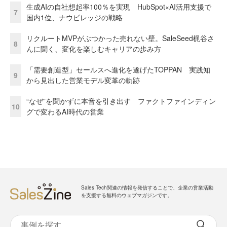
生成AIの自社想起率100％を実現 HubSpot×AI活用支援で
7
国内1位、ナウビレッジの戦略
リクルートMVPがぶつかった売れない壁。SaleSeed梶谷さ
8
んに聞く、変化を楽しむキャリアの歩み方
「需要創造型」セールスへ進化を遂げたTOPPAN 実践知
9
から見出した営業モデル変革の軌跡
“なぜ”を聞かずに本音を引き出す ファクトファインディン
10
グで変わるAI時代の営業
Sales Tech関連の情報を発信することで、企業の営業活動
を支援する無料のウェブマガジンです。