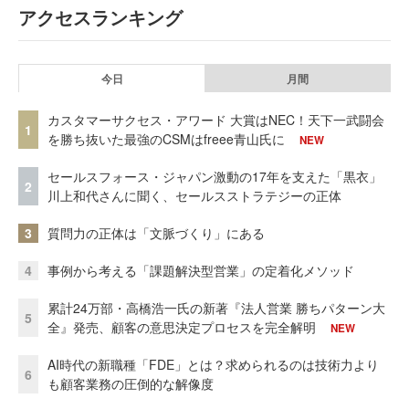
アクセスランキング
今日
月間
カスタマーサクセス・アワード 大賞はNEC！天下一武闘会
1
を勝ち抜いた最強のCSMはfreee青山氏に
NEW
セールスフォース・ジャパン激動の17年を支えた「黒衣」
2
川上和代さんに聞く、セールスストラテジーの正体
3
質問力の正体は「文脈づくり」にある
4
事例から考える「課題解決型営業」の定着化メソッド
累計24万部・高橋浩一氏の新著『法人営業 勝ちパターン大
5
全』発売、顧客の意思決定プロセスを完全解明
NEW
AI時代の新職種「FDE」とは？求められるのは技術力より
6
も顧客業務の圧倒的な解像度