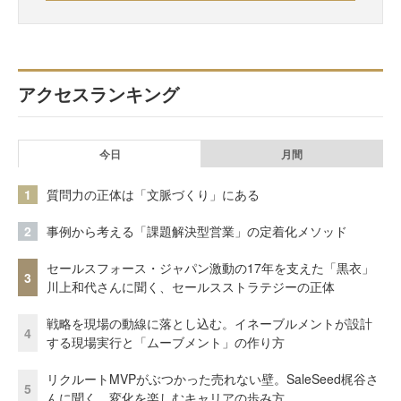
アクセスランキング
今日
月間
1
質問力の正体は「文脈づくり」にある
2
事例から考える「課題解決型営業」の定着化メソッド
セールスフォース・ジャパン激動の17年を支えた「黒衣」
3
川上和代さんに聞く、セールスストラテジーの正体
戦略を現場の動線に落とし込む。イネーブルメントが設計
4
する現場実行と「ムーブメント」の作り方
リクルートMVPがぶつかった売れない壁。SaleSeed梶谷さ
5
んに聞く、変化を楽しむキャリアの歩み方