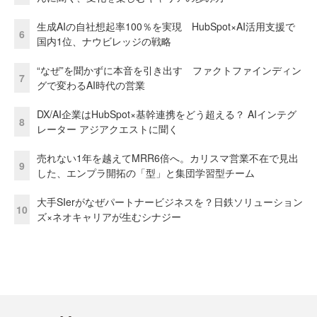
生成AIの自社想起率100％を実現 HubSpot×AI活用支援で
6
国内1位、ナウビレッジの戦略
“なぜ”を聞かずに本音を引き出す ファクトファインディン
7
グで変わるAI時代の営業
DX/AI企業はHubSpot×基幹連携をどう超える？ AIインテグ
8
レーター アジアクエストに聞く
売れない1年を越えてMRR6倍へ。カリスマ営業不在で見出
9
した、エンプラ開拓の「型」と集団学習型チーム
大手SIerがなぜパートナービジネスを？日鉄ソリューション
10
ズ×ネオキャリアが生むシナジー