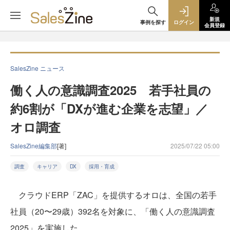
新規
事例を探す
ログイン
会員登録
SalesZine ニュース
働く人の意識調査2025 若手社員の
約6割が「DXが進む企業を志望」／
オロ調査
SalesZine編集部
[著]
2025/07/22 05:00
調査
キャリア
DX
採用・育成
クラウドERP「ZAC」を提供するオロは、全国の若手
社員（20〜29歳）392名を対象に、「働く人の意識調査
2025」を実施した。